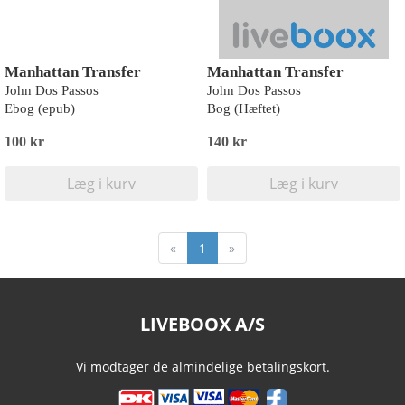
Manhattan Transfer
Manhattan Transfer
John Dos Passos
John Dos Passos
Ebog (epub)
Bog (Hæftet)
100 kr
140 kr
Læg i kurv
Læg i kurv
«
1
»
LIVEBOOX A/S
Vi modtager de almindelige betalingskort.