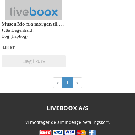
Musen Mo fra morgen til aften
Jutta Degenhardt
Bog (Papbog)
338 kr
Læg i kurv
«
1
»
LIVEBOOX A/S
Vi modtager de almindelige betalingskort.