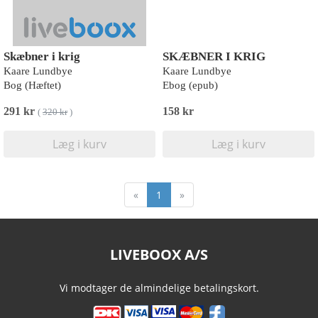
Skæbner i krig
SKÆBNER I KRIG
Kaare Lundbye
Kaare Lundbye
Bog (Hæftet)
Ebog (epub)
291 kr
158 kr
(
320 kr
)
Læg i kurv
Læg i kurv
«
1
»
LIVEBOOX A/S
Vi modtager de almindelige betalingskort.