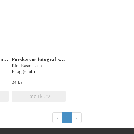
Visuelle tilgange og metoder i tværfaglige pædagogiske studier
Forskerens fotografiske feltnoter – et bidrag til “thick description”?
Kim Rasmussen
Ebog (epub)
24 kr
Læg i kurv
«
1
»