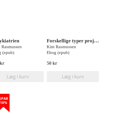
sykiatrien
Forskellige typer projekter, hvor børn fotografer
i Rasmussen
Kim Rasmussen
 (epub)
Ebog (epub)
 kr
50 kr
Læg i kurv
Læg i kurv
SPAR
18%