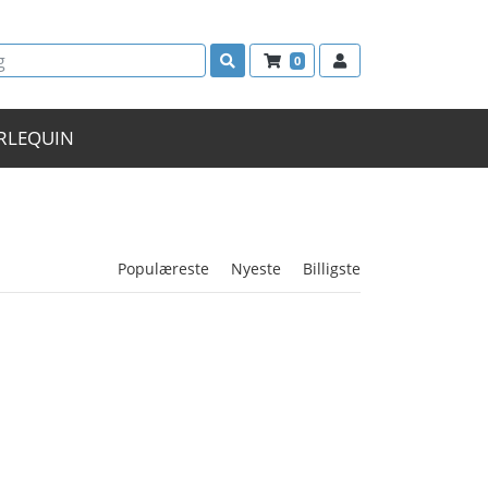
0
RLEQUIN
Populæreste
Nyeste
Billigste