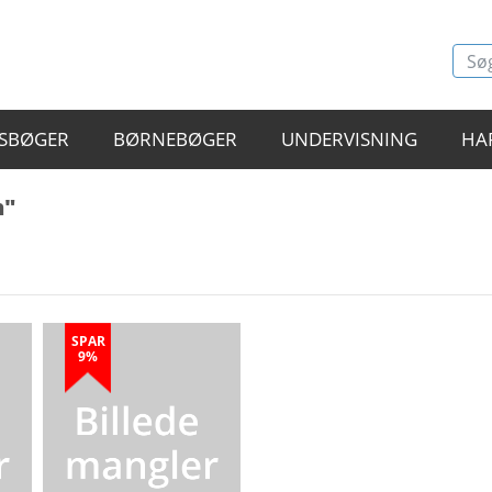
SBØGER
BØRNEBØGER
UNDERVISNING
HA
n"
SPAR
9%