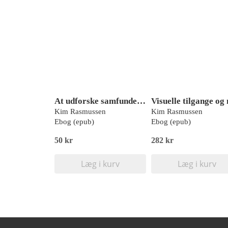
At udforske samfundet ud fra eksisterende fotografier
Kim Rasmussen
Kim Rasmussen
Ebog (epub)
Ebog (epub)
50 kr
282 kr
Læg i kurv
Læg i kurv