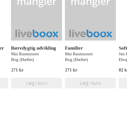
er
Bæredygtig udvikling
Familier
Sof
Mai Rasmussen
Mai Rasmussen
Jan
Bog (Hæftet)
Bog (Hæftet)
Ebog
271 kr
271 kr
82 
Læg i kurv
Læg i kurv