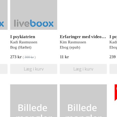
I psykiatrien
Erfaringer med videobaseret feltarbejde i daginstitutionen
I p
Kadi Rasmussen
Kim Rasmussen
Kad
Bog (Hæftet)
Ebog (epub)
Ebog
273 kr
11 kr
239
(
300 kr
)
Læg i kurv
Læg i kurv