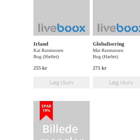
Irland
Globalisering
Kai Rasmussen
Mai Rasmussen
Bog (Hæftet)
Bog (Hæftet)
255 kr
271 kr
Læg i kurv
Læg i kurv
SPAR
19%