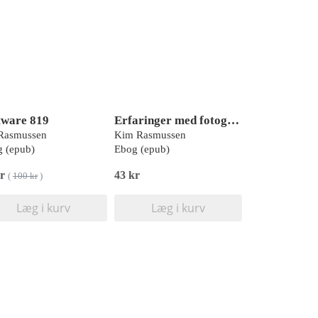
tware 819
Erfaringer med fotografi - på tværs af projekter
 Rasmussen
Kim Rasmussen
 (epub)
Ebog (epub)
kr
43 kr
(
100 kr
)
Læg i kurv
Læg i kurv