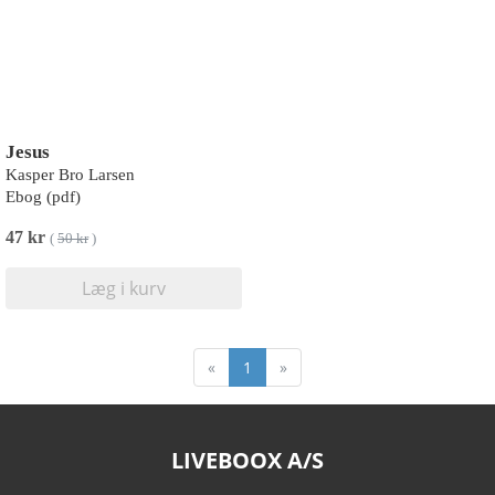
Jesus
Kasper Bro Larsen
Ebog (pdf)
47 kr
(
50 kr
)
Læg i kurv
«
1
»
LIVEBOOX A/S