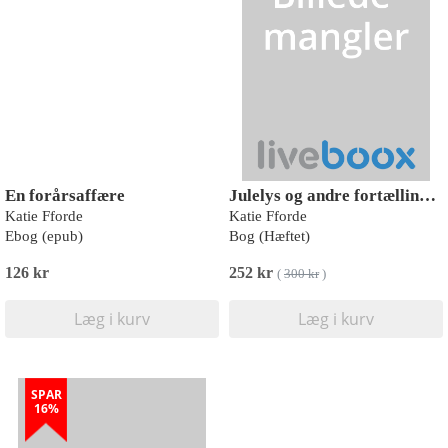
En forårsaffære
Julelys og andre fortællinger
Katie Fforde
Katie Fforde
Ebog (epub)
Bog (Hæftet)
126 kr
252 kr
(
300 kr
)
Læg i kurv
Læg i kurv
SPAR
16%