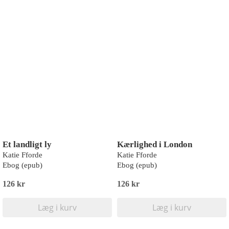
Et landligt ly
Kærlighed i London
Katie Fforde
Katie Fforde
Ebog (epub)
Ebog (epub)
126 kr
126 kr
Læg i kurv
Læg i kurv