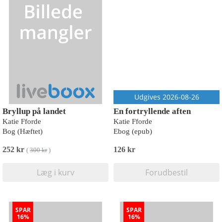
Udgives 2026-08-26
Bryllup på landet
En fortryllende aften
Katie Fforde
Katie Fforde
Bog (Hæftet)
Ebog (epub)
252 kr
126 kr
(
300 kr
)
Læg i kurv
Forudbestil
SPAR
SPAR
16%
16%