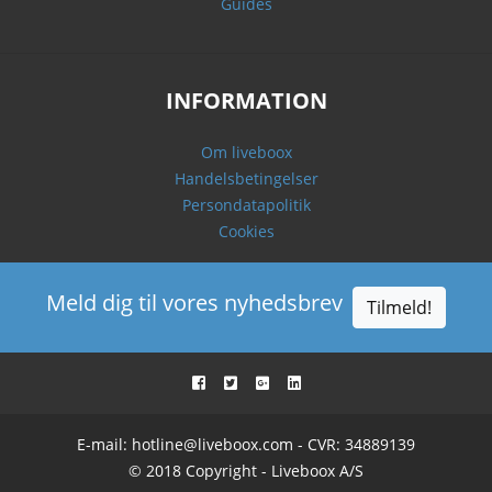
Guides
INFORMATION
Om liveboox
Handelsbetingelser
Persondatapolitik
Cookies
Meld dig til vores nyhedsbrev
Tilmeld!
E-mail:
hotline@liveboox.com
- CVR: 34889139
© 2018 Copyright - Liveboox A/S