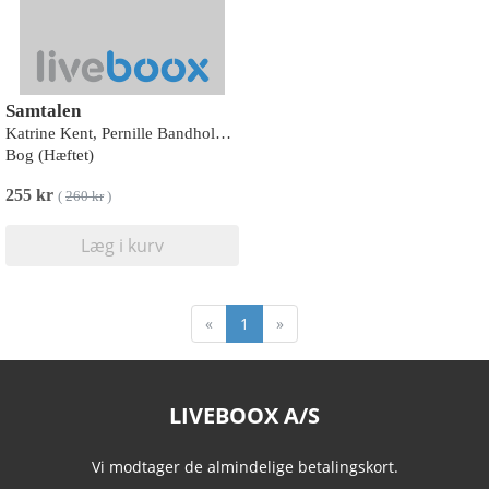
Samtalen
Katrine Kent, Pernille Bandholm Jakobsen
Bog (Hæftet)
255 kr
(
260 kr
)
Læg i kurv
«
1
»
LIVEBOOX A/S
Vi modtager de almindelige betalingskort.