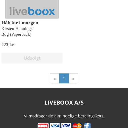
Håb for i morgen
Kirsten Hennings
Bog (Paperback)
223 kr
Udsolgt
«
1
»
LIVEBOOX A/S
Vi modtager de almindelige betalingskort.