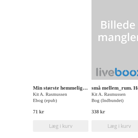
Min største hemmelighed, Astrid, Rød Læseklub
Kit A. Rasmussen
Kit A. Rasmussen
Ebog (epub)
Bog (Indbundet)
71 kr
338 kr
Læg i kurv
Læg i kurv