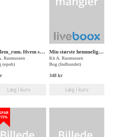
Mellem_rum. Hvem slog Frank ihjel?
Min største hemmelighed, Basma, Rød Læseklub
A. Rasmussen
Kit A. Rasmussen
 (epub)
Bog (Indbundet)
r
348 kr
Læg i kurv
Læg i kurv
SPAR
15%