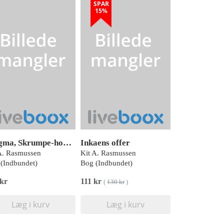
SPAR
15%
Enigma, Skrumpe-hovedet, Blå læseklub
Inkaens offer
A. Rasmussen
Kit A. Rasmussen
(Indbundet)
Bog (Indbundet)
 kr
111 kr
(
130 kr
)
Læg i kurv
Læg i kurv