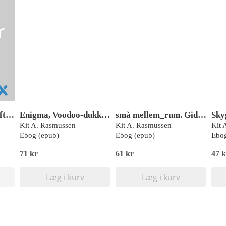
Journal X - Kobragift, Rød Læseklub
Enigma, Voodoo-dukken, Blå læseklub
små mellem_rum. Gidsel
Sky
Kit A. Rasmussen
Kit A. Rasmussen
Kit 
Ebog (epub)
Ebog (epub)
Ebog
71 kr
61 kr
47 k
Læg i kurv
Læg i kurv