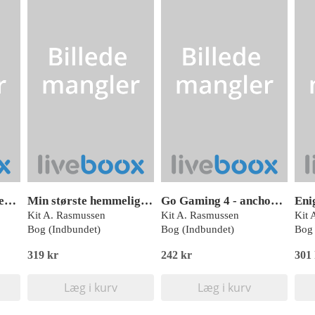
små mellem_rum. Hegnet
Min største hemmelighed, Sofie, Rød Læseklub
Go Gaming 4 - anchor eller ansvar
Kit A. Rasmussen
Kit A. Rasmussen
Kit 
Bog (Indbundet)
Bog (Indbundet)
Bog 
319 kr
242 kr
301
Læg i kurv
Læg i kurv