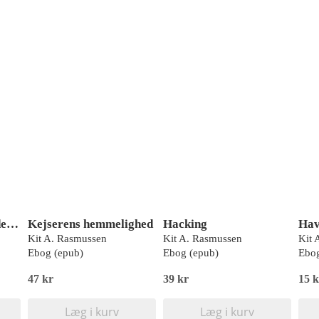
En matemagisk verden, Blå Læseklub
Kejserens hemmelighed
Hacking
Hav
Kit A. Rasmussen
Kit A. Rasmussen
Kit 
Ebog (epub)
Ebog (epub)
Ebog
47 kr
39 kr
15 k
Læg i kurv
Læg i kurv