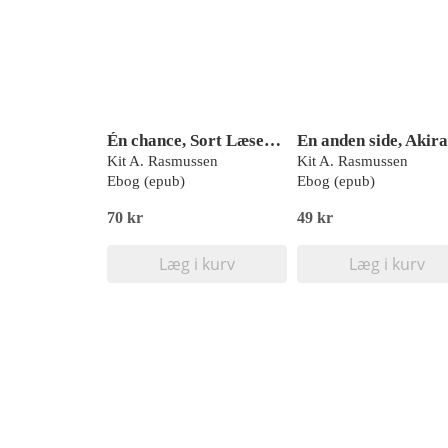
Én chance, Sort Læseklub
Kit A. Rasmussen
Kit A. Rasmussen
Ebog (epub)
Ebog (epub)
70 kr
49 kr
Læg i kurv
Læg i kurv