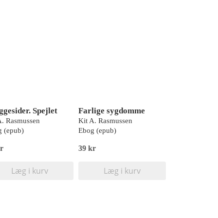
ggesider. Spejlet
Farlige sygdomme
A. Rasmussen
Kit A. Rasmussen
 (epub)
Ebog (epub)
r
39 kr
Læg i kurv
Læg i kurv