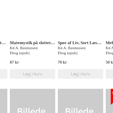
Matemystik i laboratoriet, Rød Læseklub
Matemystik på slottet, Rød Læseklub
Spor af Liv, Sort Læseklub
Kit A. Rasmussen
Kit A. Rasmussen
Kit 
Ebog (epub)
Ebog (epub)
Ebog
87 kr
70 kr
50 k
Læg i kurv
Læg i kurv