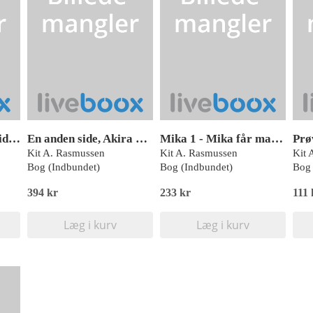
små mellem_rum. Gidsel
En anden side, Akira og Toto 1, Neuro, Læseklub
Mika 1 - Mika får magi, Læs Lydret 3
Prø
Kit A. Rasmussen
Kit A. Rasmussen
Kit 
Bog (Indbundet)
Bog (Indbundet)
Bog 
394 kr
233 kr
111
Læg i kurv
Læg i kurv