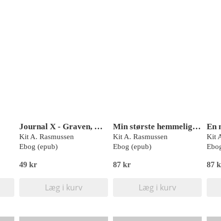
Journal X - Graven, Rød Læseklub
Min største hemmelighed, Clara, Rød Læseklub
Kit A. Rasmussen
Kit A. Rasmussen
Kit 
Ebog (epub)
Ebog (epub)
Ebog
49 kr
87 kr
87 k
Læg i kurv
Læg i kurv