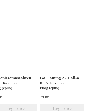
enissemassakren
Go Gaming 2 - Call-outs & karriere
A. Rasmussen
Kit A. Rasmussen
 (epub)
Ebog (epub)
r
79 kr
Læg i kurv
Læg i kurv