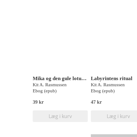
Mika og den gule lotus, Læs lydret 3
Labyrintens ritual
Kit A. Rasmussen
Kit A. Rasmussen
Ebog (epub)
Ebog (epub)
39 kr
47 kr
Læg i kurv
Læg i kurv