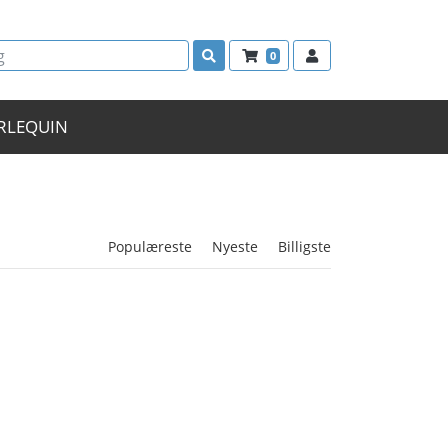
0
RLEQUIN
Populæreste
Nyeste
Billigste