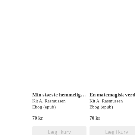
Min største hemmelighed, Basma, Rød Læseklub
Kit A. Rasmussen
Kit A. Rasmussen
Ebog (epub)
Ebog (epub)
70 kr
70 kr
Læg i kurv
Læg i kurv