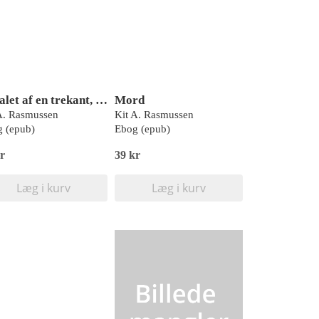
Arealet af en trekant, Sort Læseklub
Mord
A. Rasmussen
Kit A. Rasmussen
 (epub)
Ebog (epub)
r
39 kr
Læg i kurv
Læg i kurv