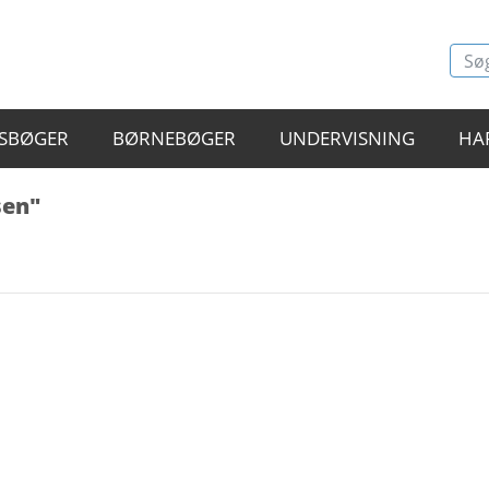
SBØGER
BØRNEBØGER
UNDERVISNING
HA
sen"