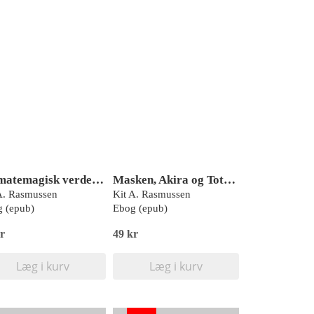
En matemagisk verden - nu med møghund, Blå Læseklub
Masken, Akira og Toto 3, Neuro, Læseklub
A. Rasmussen
Kit A. Rasmussen
 (epub)
Ebog (epub)
r
49 kr
Læg i kurv
Læg i kurv