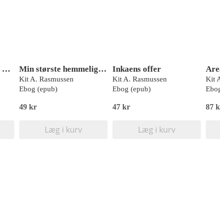
En anden side, Akira og Toto 1, Neuro, Læseklub
Min største hemmelighed, Inger, Rød Læseklub
Inkaens offer
Kit A. Rasmussen
Kit A. Rasmussen
Kit 
Ebog (epub)
Ebog (epub)
Ebog
49 kr
47 kr
87 k
Læg i kurv
Læg i kurv