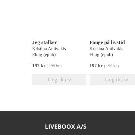
Jeg stalker
Fange på livstid
Kristina Antivakis
Kristina Antivakis
Ebog (epub)
Ebog (epub)
197 kr
197 kr
(
199 kr
)
(
199 kr
)
Læg i kurv
Læg i kurv
LIVEBOOX A/S