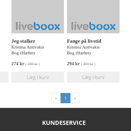
Jeg stalker
Fange på livstid
Kristina Antivakis
Kristina Antivakis
Bog (Hæftet)
Bog (Hæftet)
274 kr
294 kr
(
280 kr
)
(
300 kr
)
Læg i kurv
Læg i kurv
«
1
»
KUNDESERVICE