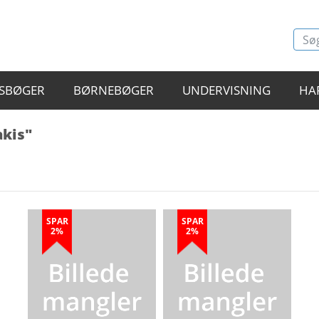
SBØGER
BØRNEBØGER
UNDERVISNING
HA
akis"
SPAR
SPAR
2%
2%