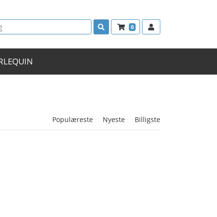
0
RLEQUIN
Populæreste
Nyeste
Billigste