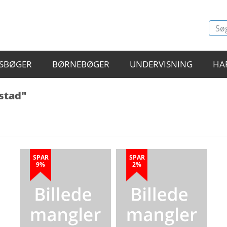
SBØGER
BØRNEBØGER
UNDERVISNING
HA
kstad"
SPAR
SPAR
9%
2%