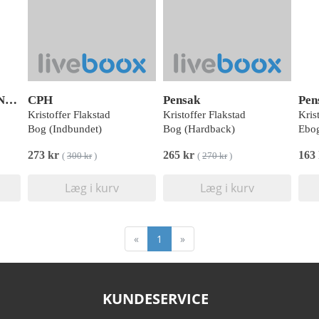
Den danske bog om Norge
CPH
Pensak
Pen
Kristoffer Flakstad
Kristoffer Flakstad
Kris
Bog (Indbundet)
Bog (Hardback)
Ebog
273 kr
265 kr
163
(
300 kr
)
(
270 kr
)
Læg i kurv
Læg i kurv
«
1
»
KUNDESERVICE