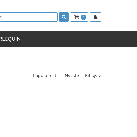
0
RLEQUIN
Populæreste
Nyeste
Billigste