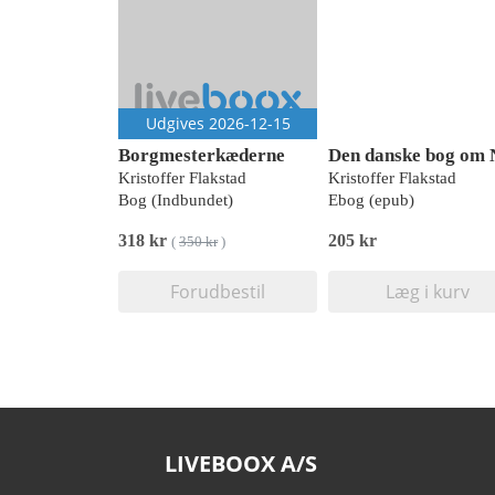
Udgives 2026-12-15
Borgmesterkæderne
Kristoffer Flakstad
Kristoffer Flakstad
Bog (Indbundet)
Ebog (epub)
318 kr
205 kr
(
350 kr
)
Forudbestil
Læg i kurv
LIVEBOOX A/S