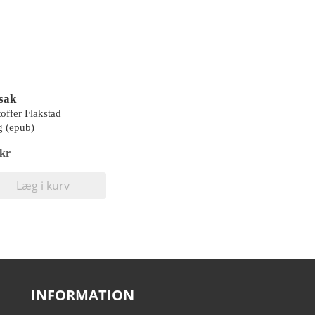
sak
toffer Flakstad
 (epub)
 kr
Læg i kurv
INFORMATION