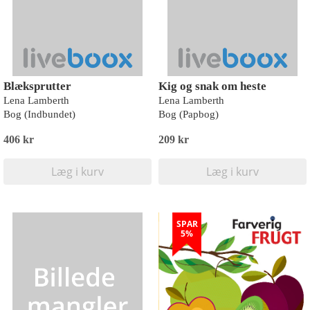
Blæksprutter
Kig og snak om heste
Lena Lamberth
Lena Lamberth
Bog (Indbundet)
Bog (Papbog)
406 kr
209 kr
Læg i kurv
Læg i kurv
SPAR
5%