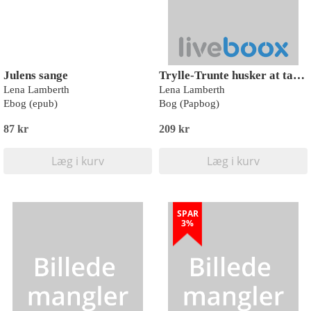
Julens sange
Trylle-Trunte husker at takke
Lena Lamberth
Lena Lamberth
Ebog (epub)
Bog (Papbog)
87 kr
209 kr
Læg i kurv
Læg i kurv
SPAR
3%