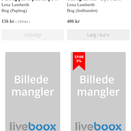
Lena Lamberth
Lena Lamberth
Bog (Papbog)
Bog (Indbundet)
156 kr
406 kr
(
159 kr
)
Udsolgt
Læg i kurv
SPAR
9%