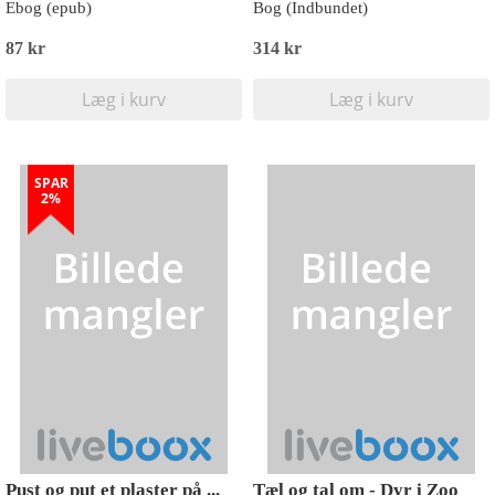
Ebog (epub)
Bog (Indbundet)
87 kr
314 kr
Læg i kurv
Læg i kurv
SPAR
2%
Pust og put et plaster på ...
Tæl og tal om - Dyr i Zoo