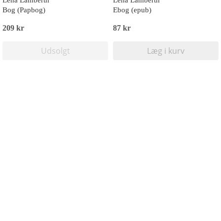
Lena Lamberth
Lena Lamberth
Bog (Papbog)
Ebog (epub)
209 kr
87 kr
Udsolgt
Læg i kurv