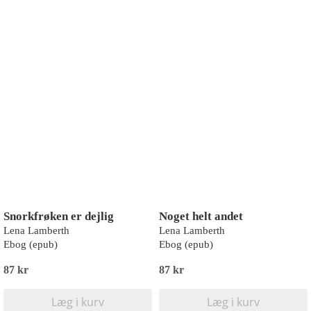
Snorkfrøken er dejlig
Noget helt andet
Lena Lamberth
Lena Lamberth
Ebog (epub)
Ebog (epub)
87 kr
87 kr
Læg i kurv
Læg i kurv