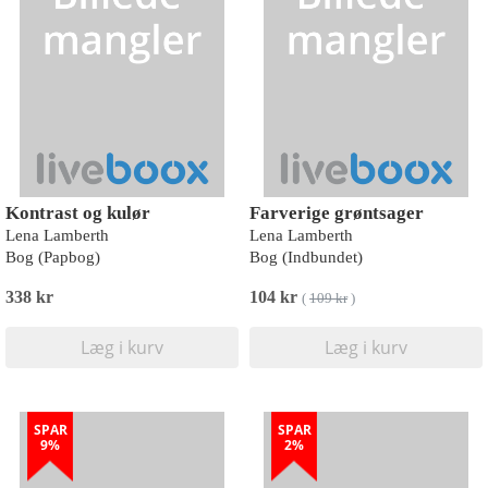
Kontrast og kulør
Farverige grøntsager
Lena Lamberth
Lena Lamberth
Bog (Papbog)
Bog (Indbundet)
338 kr
104 kr
(
109 kr
)
Læg i kurv
Læg i kurv
SPAR
SPAR
9%
2%