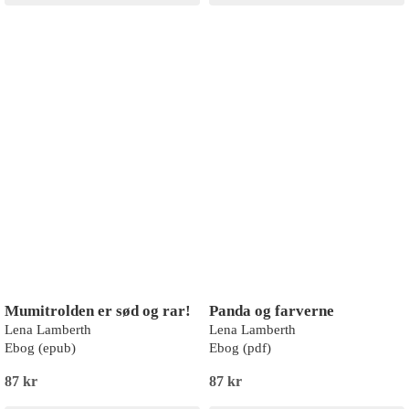
Mumitrolden er sød og rar!
Panda og farverne
Lena Lamberth
Lena Lamberth
Ebog (epub)
Ebog (pdf)
87 kr
87 kr