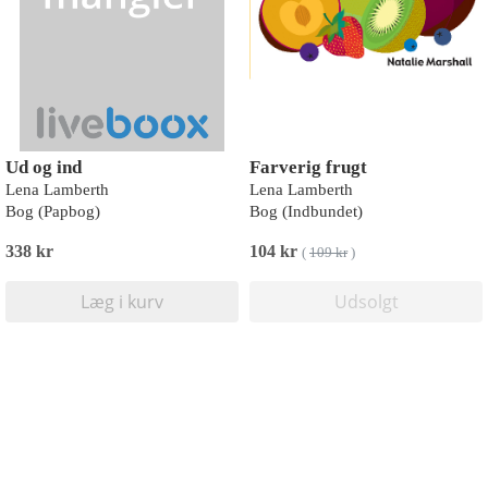
Ud og ind
Farverig frugt
Lena Lamberth
Lena Lamberth
Bog (Papbog)
Bog (Indbundet)
338 kr
104 kr
(
109 kr
)
Læg i kurv
Udsolgt