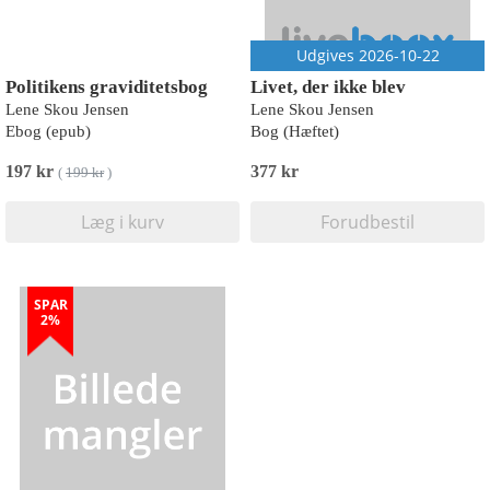
Udgives 2026-10-22
Politikens graviditetsbog
Livet, der ikke blev
Lene Skou Jensen
Lene Skou Jensen
Ebog (epub)
Bog (Hæftet)
197 kr
377 kr
(
199 kr
)
Læg i kurv
Forudbestil
SPAR
2%