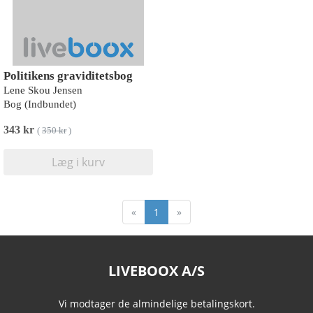
Politikens graviditetsbog
Lene Skou Jensen
Bog (Indbundet)
343 kr
(
350 kr
)
Læg i kurv
«
1
»
LIVEBOOX A/S
Vi modtager de almindelige betalingskort.