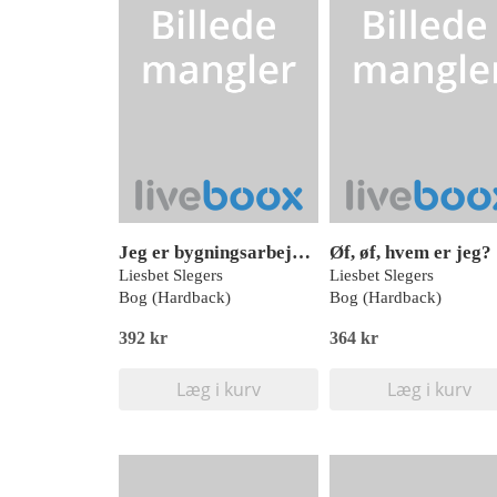
Jeg er bygningsarbejder
Øf, øf, hvem er jeg?
Liesbet Slegers
Liesbet Slegers
Bog (Hardback)
Bog (Hardback)
392 kr
364 kr
Læg i kurv
Læg i kurv