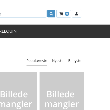
0
RLEQUIN
Populæreste
Nyeste
Billigste