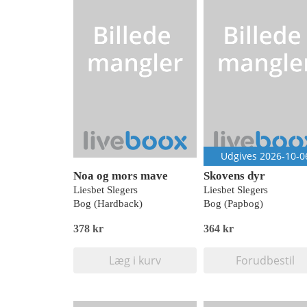
Udgives 2026-10-0
Noa og mors mave
Skovens dyr
Liesbet Slegers
Liesbet Slegers
Bog (Hardback)
Bog (Papbog)
378 kr
364 kr
Læg i kurv
Forudbestil