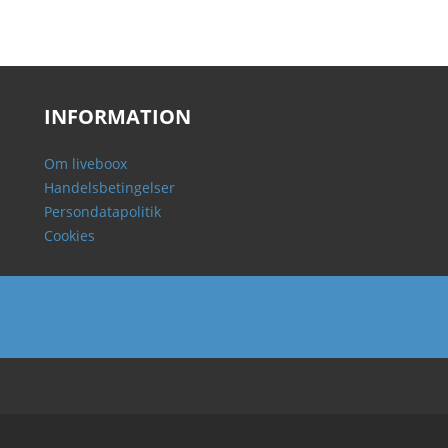
INFORMATION
Om liveboox
Handelsbetingelser
Persondatapolitik
Cookies