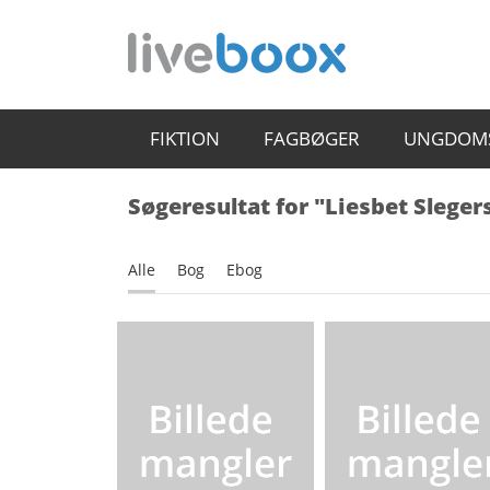
FIKTION
FAGBØGER
UNGDOM
Søgeresultat for "Liesbet Sleger
Alle
Bog
Ebog