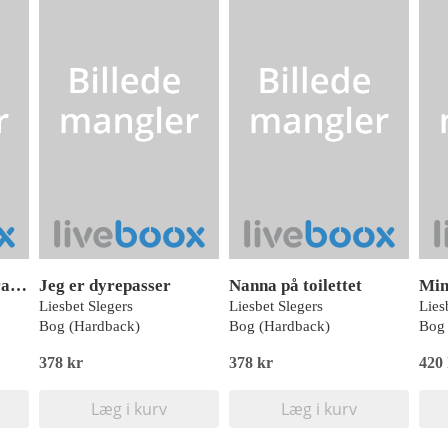
Politibetjenten og brandmanden
Jeg er dyrepasser
Nanna på toilettet
Min
Liesbet Slegers
Liesbet Slegers
Lies
Bog (Hardback)
Bog (Hardback)
Bog 
378 kr
378 kr
420
Læg i kurv
Læg i kurv