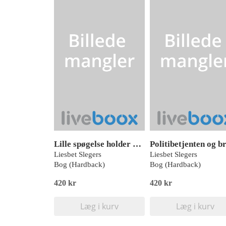
Lille spøgelse holder halloween
Liesbet Slegers
Liesbet Slegers
Bog (Hardback)
Bog (Hardback)
420 kr
420 kr
Læg i kurv
Læg i kurv