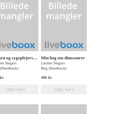
Lægen og sygeplejersken
Min bog om dinosaurer
bet Slegers
Liesbet Slegers
(Hardback)
Bog (Hardback)
 kr
406 kr
Læg i kurv
Læg i kurv