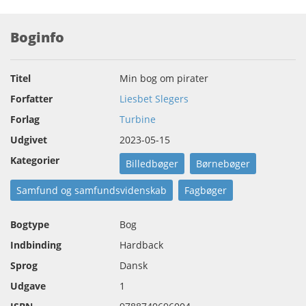
Boginfo
Titel
Min bog om pirater
Forfatter
Liesbet Slegers
Forlag
Turbine
Udgivet
2023-05-15
Kategorier
Billedbøger
Børnebøger
Samfund og samfundsvidenskab
Fagbøger
Bogtype
Bog
Indbinding
Hardback
Sprog
Dansk
Udgave
1