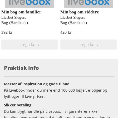
Min bog om familier
Min bog om riddere
Liesbet Slegers
Liesbet Slegers
Bog (Hardback)
Bog (Hardback)
392 kr
420 kr
Læg i kurv
Læg i kurv
Praktisk info
Masser af inspiration og gode tilbud
På Liveboox finder du mere end 100.000 bøger, e-bøger og
lydbøger til lave priser.
Sikker betaling
Du kan trygt handle på Liveboox – vi garanterer sikker
betaling med krypterede data efter godkendte og gældende