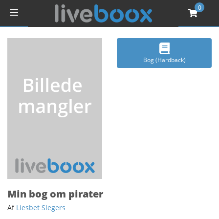
0
Bog (Hardback)
Min bog om pirater
Af
Liesbet Slegers