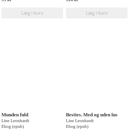
Læg i kurv
Læg i kurv
Munden fuld
Besties. Med og uden lus
Line Leonhardt
Line Leonhardt
Ebog (epub)
Ebog (epub)