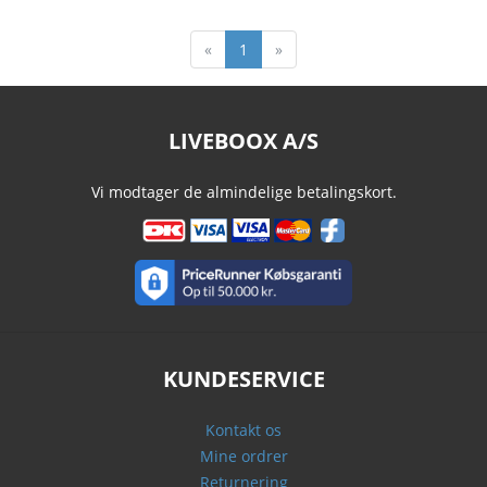
«
1
»
LIVEBOOX A/S
Vi modtager de almindelige betalingskort.
KUNDESERVICE
Kontakt os
Mine ordrer
Returnering