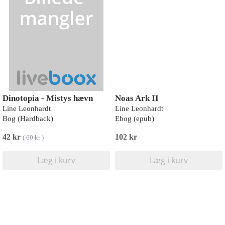
Dinotopia - Mistys hævn
Noas Ark II
Line Leonhardt
Line Leonhardt
Bog (Hardback)
Ebog (epub)
42 kr
102 kr
(
60 kr
)
Læg i kurv
Læg i kurv