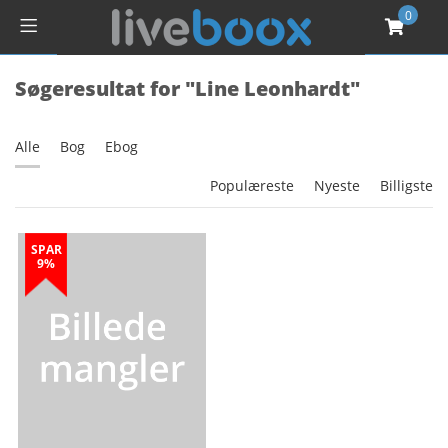
0
Søgeresultat for "Line Leonhardt"
Alle
Bog
Ebog
Populæreste
Nyeste
Billigste
SPAR
9%