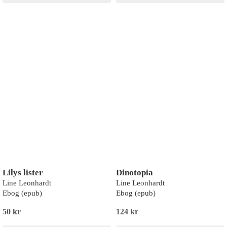
Lilys lister
Dinotopia
Line Leonhardt
Line Leonhardt
Ebog (epub)
Ebog (epub)
50 kr
124 kr