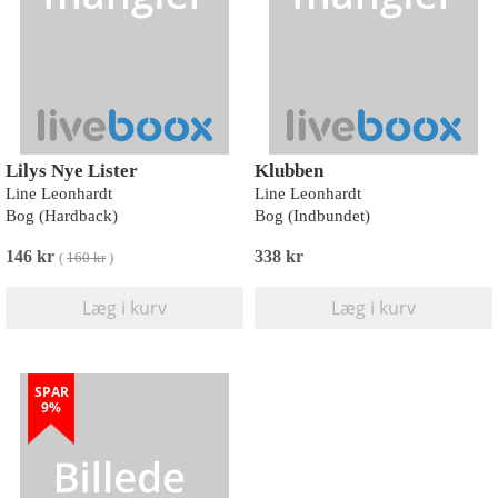
Lilys Nye Lister
Klubben
Line Leonhardt
Line Leonhardt
Bog (Hardback)
Bog (Indbundet)
146 kr
338 kr
(
160 kr
)
Læg i kurv
Læg i kurv
SPAR
9%