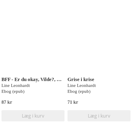
BFF - Er du okay, Vilde?, Rød Læseklub
Grise i krise
Line Leonhardt
Line Leonhardt
Ebog (epub)
Ebog (epub)
87 kr
71 kr
Læg i kurv
Læg i kurv