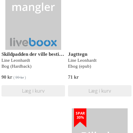
Skildpadden der ville bestige Mount Everest
Jagttegn
Line Leonhardt
Line Leonhardt
Bog (Hardback)
Ebog (epub)
90 kr
71 kr
(
99 kr
)
Læg i kurv
Læg i kurv
SPAR
30%