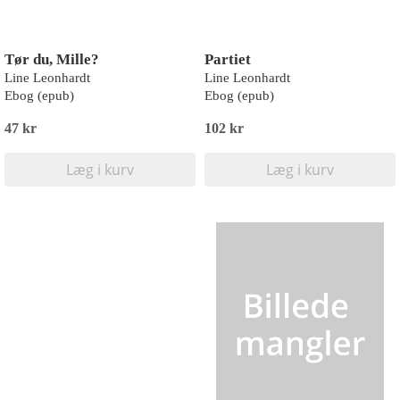
Tør du, Mille?
Partiet
Line Leonhardt
Line Leonhardt
Ebog (epub)
Ebog (epub)
47 kr
102 kr
Læg i kurv
Læg i kurv