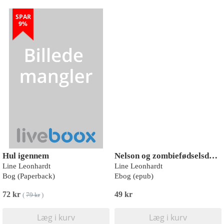
SPAR
9%
Hul igennem
Nelson og zombiefødselsdagen
Line Leonhardt
Line Leonhardt
Bog (Paperback)
Ebog (epub)
72 kr
49 kr
(
79 kr
)
Læg i kurv
Læg i kurv