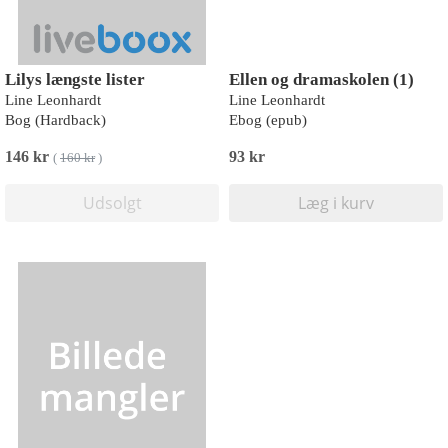
Lilys længste lister
Ellen og dramaskolen (1)
Line Leonhardt
Line Leonhardt
Bog (Hardback)
Ebog (epub)
146 kr
93 kr
(
160 kr
)
Udsolgt
Læg i kurv