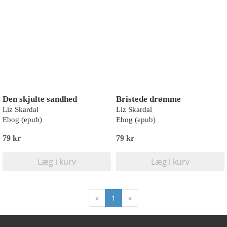
Den skjulte sandhed
Bristede drømme
Liz Skardal
Liz Skardal
Ebog (epub)
Ebog (epub)
79 kr
79 kr
Læg i kurv
Læg i kurv
«
1
»