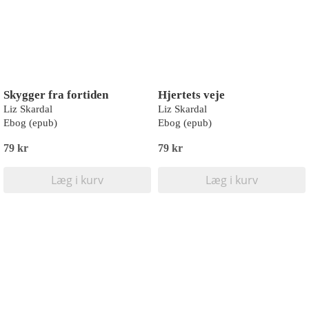
Skygger fra fortiden
Hjertets veje
Liz Skardal
Liz Skardal
Ebog (epub)
Ebog (epub)
79 kr
79 kr
Læg i kurv
Læg i kurv