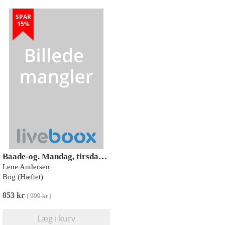
SPAR
15%
Baade-og. Mandag, tirsdag, onsdag, torsdag, fredag
Lene Andersen
Bog (Hæftet)
853 kr
(
999 kr
)
Læg i kurv