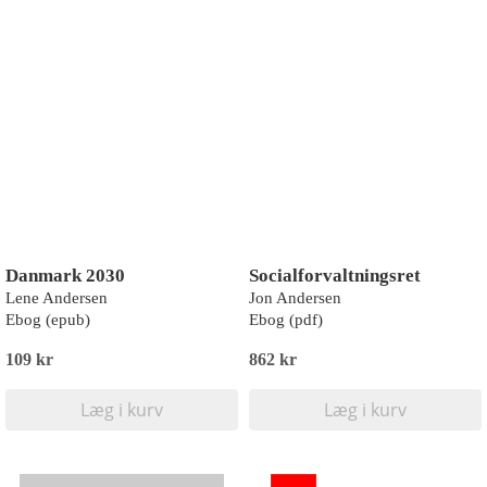
Danmark 2030
Socialforvaltningsret
Lene Andersen
Jon Andersen
Ebog (epub)
Ebog (pdf)
109 kr
862 kr
Læg i kurv
Læg i kurv