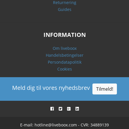
Returnering
Guides
INFORMATION
Om liveboox
Handelsbetingelser
Persondatapolitik
Cookies
Meld dig til vores nyhedsbrev
Tilmeld!
E-mail:
hotline@liveboox.com
- CVR: 34889139