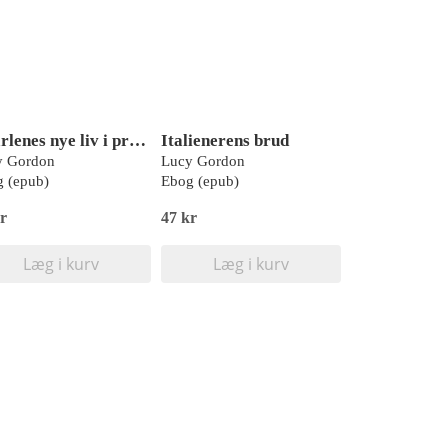
Charlenes nye liv i pressens bevågenhed
Italienerens brud
y Gordon
Lucy Gordon
 (epub)
Ebog (epub)
r
47 kr
Læg i kurv
Læg i kurv