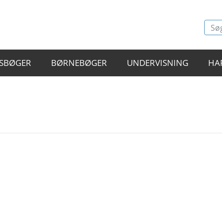
SBØGER
BØRNEBØGER
UNDERVISNING
HA