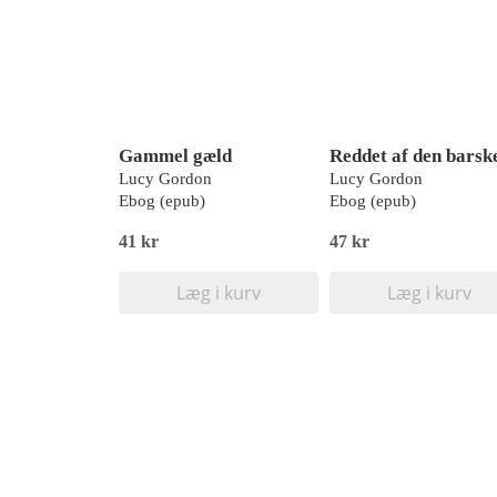
Gammel gæld
Lucy Gordon
Lucy Gordon
Ebog (epub)
Ebog (epub)
41 kr
47 kr
Læg i kurv
Læg i kurv