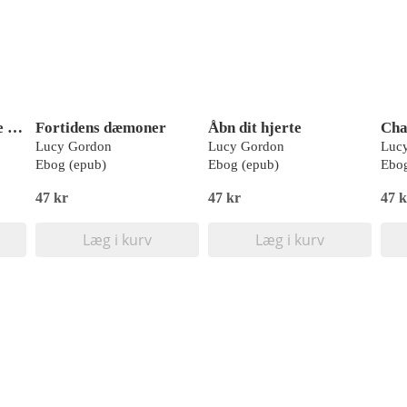
Reddet af den barske finansfyrste
Fortidens dæmoner
Åbn dit hjerte
Lucy Gordon
Lucy Gordon
Luc
Ebog (epub)
Ebog (epub)
Ebog
47 kr
47 kr
47 k
Læg i kurv
Læg i kurv