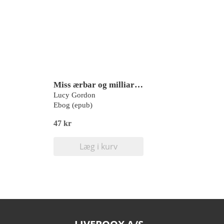
Miss ærbar og milliardæren
Lucy Gordon
Ebog (epub)
47 kr
Læg i kurv