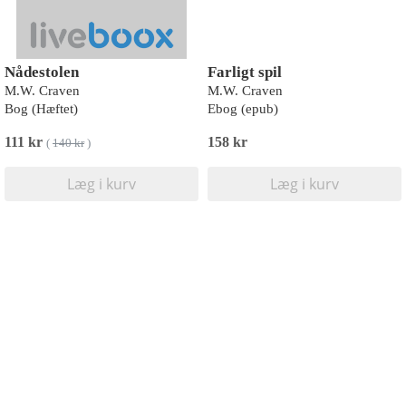
Nådestolen
Farligt spil
M.W. Craven
M.W. Craven
Bog (Hæftet)
Ebog (epub)
111 kr
158 kr
(
140 kr
)
Læg i kurv
Læg i kurv