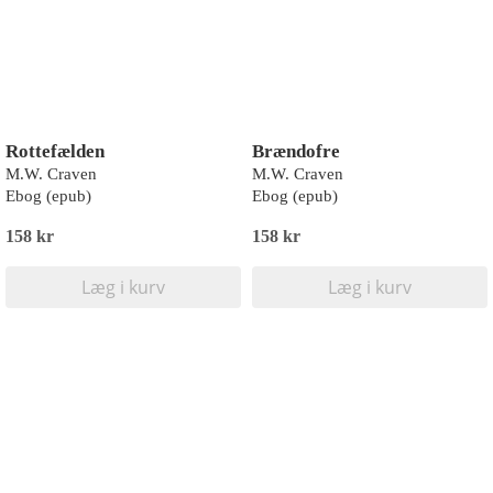
Rottefælden
Brændofre
M.W. Craven
M.W. Craven
Ebog (epub)
Ebog (epub)
158 kr
158 kr
Læg i kurv
Læg i kurv