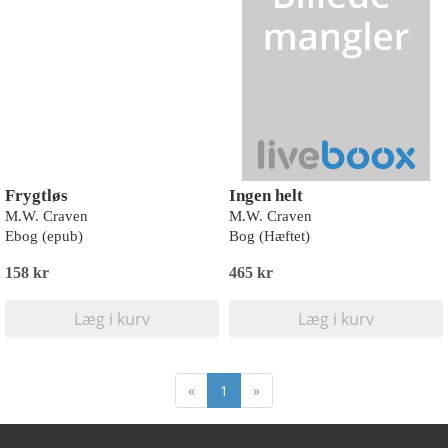
Frygtløs
Ingen helt
M.W. Craven
M.W. Craven
Ebog (epub)
Bog (Hæftet)
158 kr
465 kr
Læg i kurv
Læg i kurv
«
1
»