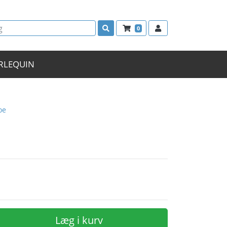
0
RLEQUIN
oe
Læg i kurv