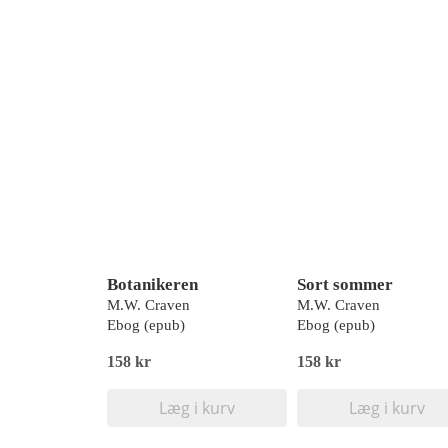
Botanikeren
Sort sommer
M.W. Craven
M.W. Craven
Ebog (epub)
Ebog (epub)
158 kr
158 kr
Læg i kurv
Læg i kurv