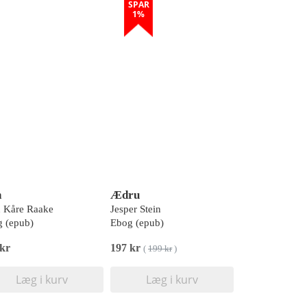
SPAR
1%
n
Ædru
 Kåre Raake
Jesper Stein
 (epub)
Ebog (epub)
 kr
197 kr
(
199 kr
)
Læg i kurv
Læg i kurv