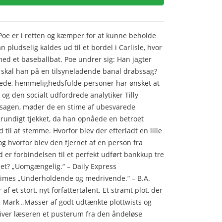
Poe er i retten og kæmper for at kunne beholde
n pludselig kaldes ud til et bordel i Carlisle, hvor
med et baseballbat. Poe undrer sig: Han jagter
 skal han på en tilsyneladende banal drabssag?
erede, hemmelighedsfulde personer har ønsket at
og den socialt udfordrede analytiker Tilly
sagen, møder de en stime af ubesvarede
grundigt tjekket, da han opnåede en betroet
 ud til at stemme. Hvorfor blev der efterladt en lille
g hvorfor blev den fjernet af en person fra
 er forbindelsen til et perfekt udført bankkup tre
jålet? „Uomgængelig.“ – Daily Express
imes „Underholdende og medrivende.“ – B.A.
af et stort, nyt forfattertalent. Et stramt plot, der
id Mark „Masser af godt udtænkte plottwists og
iver læseren et pusterum fra den åndeløse