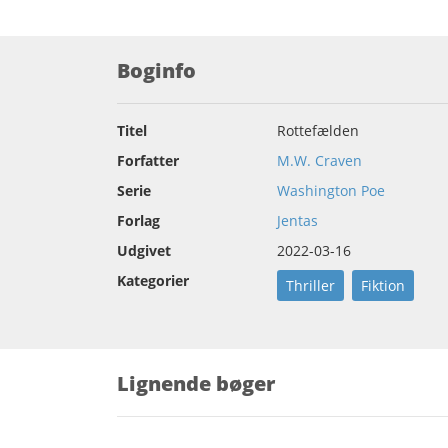
Boginfo
Titel
Rottefælden
Forfatter
M.W. Craven
Serie
Washington Poe
Forlag
Jentas
Udgivet
2022-03-16
Kategorier
Thriller
Fiktion
Lignende bøger