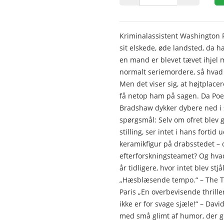
Kriminalassistent Washington 
sit elskede, øde landsted, da ha
en mand er blevet tævet ihjel 
normalt seriemordere, så hvad
Men det viser sig, at højtplac
få netop ham på sagen. Da Poe 
Bradshaw dykker dybere ned i 
spørgsmål: Selv om ofret blev 
stilling, ser intet i hans fortid
keramikfigur på drabsstedet – o
efterforskningsteamet? Og hvad
år tidligere, hvor intet blev st
„Hæsblæsende tempo.“ – The T
Paris „En overbevisende thriller 
ikke er for svage sjæle!“ – Dav
med små glimt af humor, der g