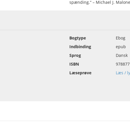
spænding.“ – Michael J. Malon
Bogtype
Ebog
Indbinding
epub
Sprog
Dansk
ISBN
978877
Læseprøve
Læs / l