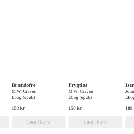
Brændofre
Frygtløs
Ise
M.W. Craven
M.W. Craven
John
Ebog (epub)
Ebog (epub)
Ebog
158 kr
158 kr
189
Læg i kurv
Læg i kurv