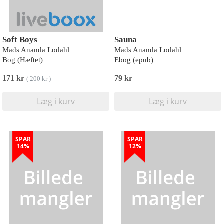
Soft Boys
Sauna
Mads Ananda Lodahl
Mads Ananda Lodahl
Bog (Hæftet)
Ebog (epub)
171 kr
79 kr
(
200 kr
)
Læg i kurv
Læg i kurv
SPAR
SPAR
14%
12%