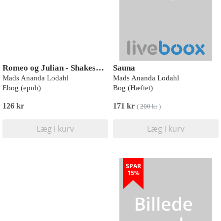
Romeo og Julian - Shakespeare genfortalt
Sauna
Mads Ananda Lodahl
Mads Ananda Lodahl
Ebog (epub)
Bog (Hæftet)
126 kr
171 kr
(
200 kr
)
Læg i kurv
Læg i kurv
SPAR
15%