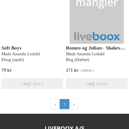
Soft Boys
Romeo og Julian - Shakespeare genfortalt
Mads Ananda Lodahl
Mads Ananda Lodahl
Ebog (epub)
Bog (Hæftet)
79 kr
171 kr
(
200 kr
)
Læg i kurv
Læg i kurv
«
1
»
LIVEBOOX A/S