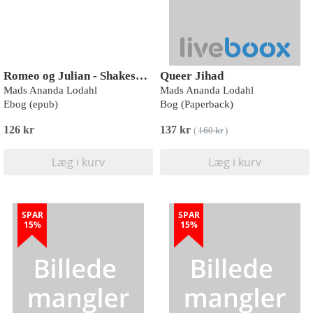
Romeo og Julian - Shakespeare genfortalt
Queer Jihad
Mads Ananda Lodahl
Mads Ananda Lodahl
Ebog (epub)
Bog (Paperback)
126 kr
137 kr
(
160 kr
)
Læg i kurv
Læg i kurv
SPAR
SPAR
15%
15%