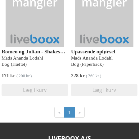
Romeo og Julian - Shakespeare genfortalt
Upassende opførsel
Mads Ananda Lodahl
Mads Ananda Lodahl
Bog (Hæftet)
Bog (Paperback)
171 kr
228 kr
(
200 kr
)
(
260 kr
)
Læg i kurv
Læg i kurv
«
1
»
LIVEBOOX A/S