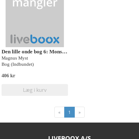
Den lille onde bog 6: Monstermodbydelig
Magnus Myst
Bog (Indbundet)
406 kr
Læg i kurv
«
1
»
LIVEBOOX A/S