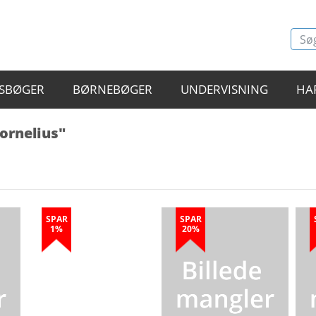
SBØGER
BØRNEBØGER
UNDERVISNING
HA
ornelius"
SPAR
SPAR
1%
20%