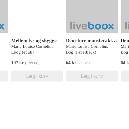
Mellem lys og skygge
Den store monsteraktivitetsbog
Marie Louise Cornelius
Marie Louise Cornelius
Mari
Ebog (epub)
Bog (Paperback)
Bog 
197 kr
64 kr
64 
(
199 kr
)
(
80 kr
)
Læg i kurv
Læg i kurv