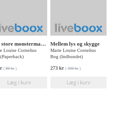
Den store monstermalebog
Mellem lys og skygge
e Louise Cornelius
Marie Louise Cornelius
(Paperback)
Bog (Indbundet)
kr
273 kr
(
80 kr
)
(
300 kr
)
Læg i kurv
Læg i kurv