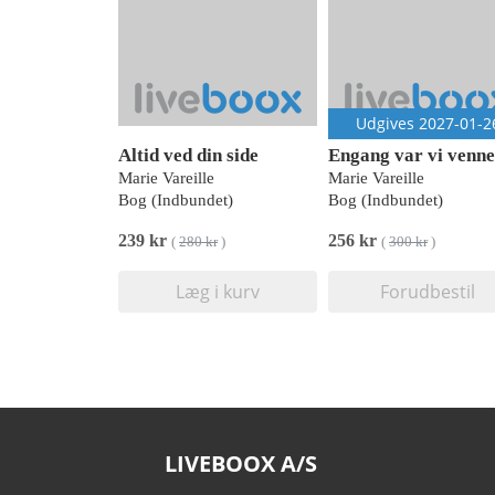
Udgives 2027-01-2
Altid ved din side
Engang var vi venn
Marie Vareille
Marie Vareille
Bog (Indbundet)
Bog (Indbundet)
239 kr
256 kr
(
280 kr
)
(
300 kr
)
Læg i kurv
Forudbestil
LIVEBOOX A/S