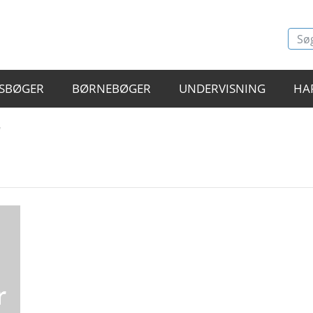
SBØGER
BØRNEBØGER
UNDERVISNING
HA
"