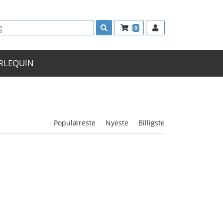
0
RLEQUIN
Populæreste
Nyeste
Billigste