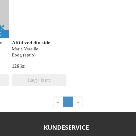
6
er
Altid ved din side
Marie Vareille
Ebog (epub)
126 kr
Læg i kurv
«
1
»
KUNDESERVICE