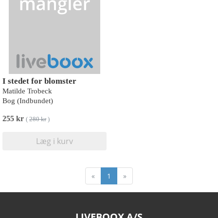
I stedet for blomster
Matilde Trobeck
Bog (Indbundet)
255 kr
(
280 kr
)
Læg i kurv
«
1
»
LIVEBOOX A/S