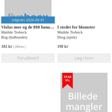
Udgives 2026-09-01
Violas mor og de 888 bananer
I stedet for blomster
Matilde Trobeck
Matilde Trobeck
Bog (Indbundet)
Ebog (epub)
182 kr
198 kr
(
200 kr
)
Forudbestil
Læg i kurv
SPAR
9%