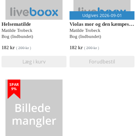
Udgives 2026-09-01
Helsematilde
Violas mor og den kæmpestore lort
Matilde Trobeck
Matilde Trobeck
Bog (Indbundet)
Bog (Indbundet)
182 kr
182 kr
(
200 kr
)
(
200 kr
)
Læg i kurv
Forudbestil
SPAR
9%