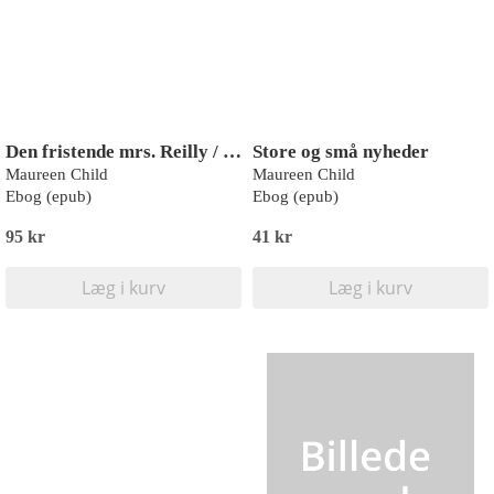
Den fristende mrs. Reilly / Hvad mørket gemte / Når kærligheden sejrer
Store og små nyheder
Maureen Child
Maureen Child
Ebog (epub)
Ebog (epub)
95 kr
41 kr
Læg i kurv
Læg i kurv