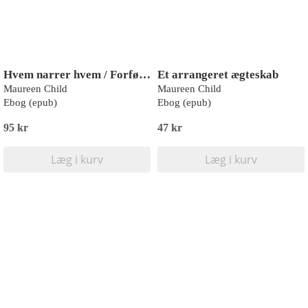
Hvem narrer hvem / Forført af skæbnen / Den glemte fortid
Et arrangeret ægteskab
Maureen Child
Maureen Child
Ebog (epub)
Ebog (epub)
95 kr
47 kr
Læg i kurv
Læg i kurv