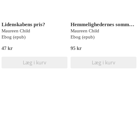
Lidenskabens pris?
Hemmelighedernes sommer 1-3
Maureen Child
Maureen Child
Ebog (epub)
Ebog (epub)
47 kr
95 kr
Læg i kurv
Læg i kurv