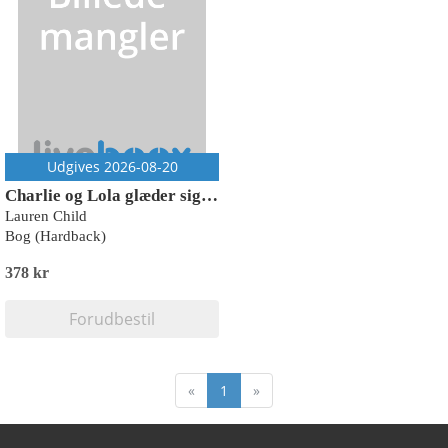
Udgives 2026-08-20
Charlie og Lola glæder sig til jul
Lauren Child
Bog (Hardback)
378 kr
Forudbestil
«
1
»