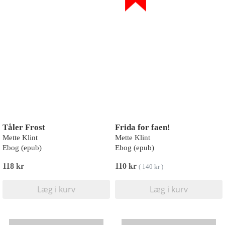
Tåler Frost
Frida for faen!
Mette Klint
Mette Klint
Ebog (epub)
Ebog (epub)
118 kr
110 kr
(
140 kr
)
Læg i kurv
Læg i kurv