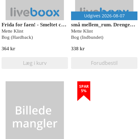
Udgives 2026-08-07
Frida for faen! - Smeltet chokolade?
små mellem_rum. Drengen i spejlet
Mette Klint
Mette Klint
Bog (Hardback)
Bog (Indbundet)
364 kr
338 kr
Læg i kurv
Forudbestil
SPAR
5%