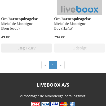
Om børneopdragelse
Om børneopdragelse
Michel de Montaigne
Michel de Montaigne
Ebog (epub)
Bog (Hæftet)
49 kr
294 kr
Læg i kurv
Udsolgt
«
1
»
LIVEBOOX A/S
Vi modtager de almindelige betalingskort.