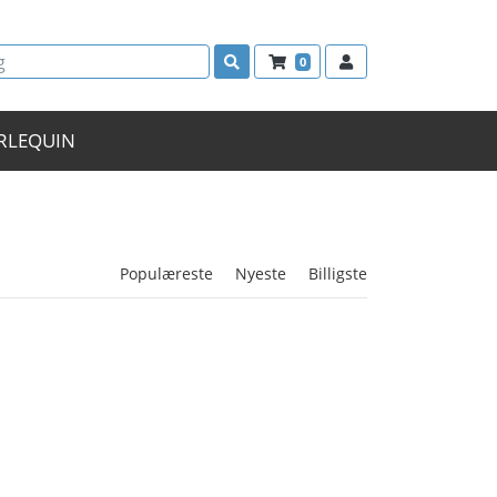
0
RLEQUIN
Populæreste
Nyeste
Billigste