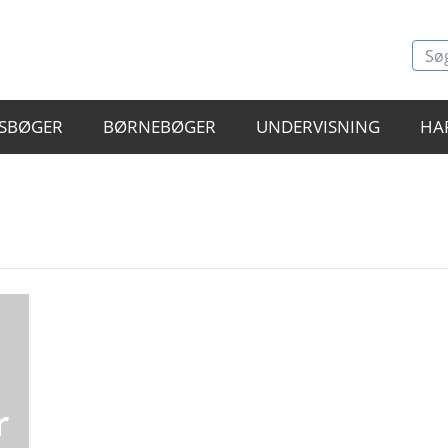
SBØGER
BØRNEBØGER
UNDERVISNING
HA