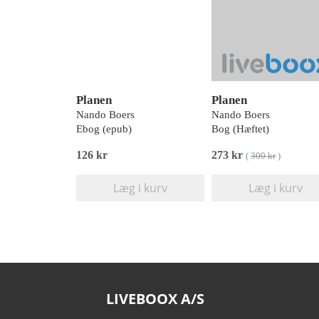
Planen
Planen
Nando Boers
Nando Boers
Ebog (epub)
Bog (Hæftet)
126 kr
273 kr
(
300 kr
)
Læg i kurv
Læg i kurv
LIVEBOOX A/S