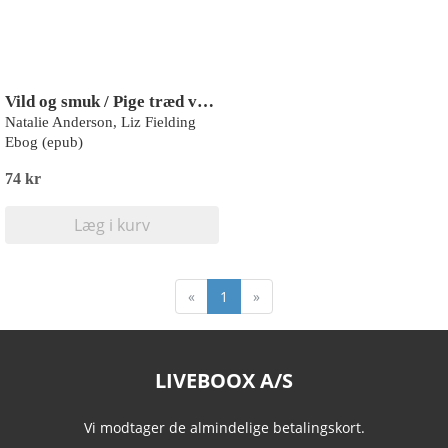
Vild og smuk / Pige træd varsomt
Natalie Anderson, Liz Fielding
Ebog (epub)
74 kr
Læg i kurv
«
1
»
LIVEBOOX A/S
Vi modtager de almindelige betalingskort.