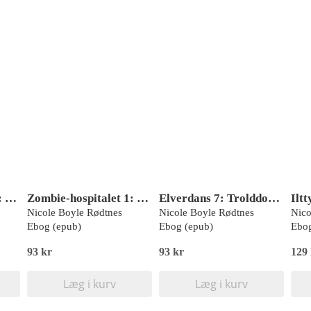
Magiens alfabeter 1: Drageskjoldene
Zombie-hospitalet 1: De døde fra havet
Elverdans 7: Trolddomsoffer
Iltt
Nicole Boyle Rødtnes
Nicole Boyle Rødtnes
Nico
Ebog (epub)
Ebog (epub)
Ebog
93 kr
93 kr
129
Læg i kurv
Læg i kurv