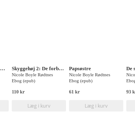
Skeletter i skabet 4: Gravslægt
Skyggehøj 2: De forbandede
Papsøstre
Nicole Boyle Rødtnes
Nicole Boyle Rødtnes
Nico
Ebog (epub)
Ebog (epub)
Ebog
110 kr
61 kr
93 k
Læg i kurv
Læg i kurv