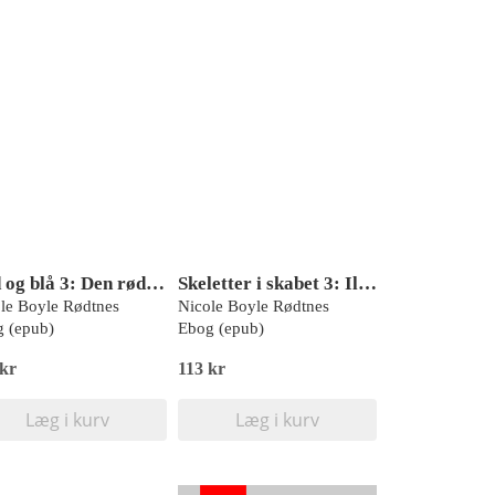
Rød og blå 3: Den røde enkes løfte
Skeletter i skabet 3: Ildfugl
le Boyle Rødtnes
Nicole Boyle Rødtnes
 (epub)
Ebog (epub)
 kr
113 kr
Læg i kurv
Læg i kurv