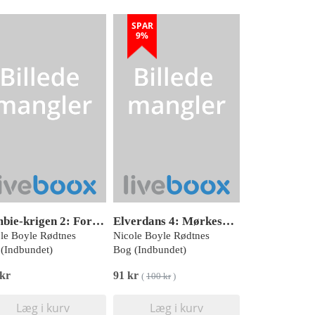
SPAR
9%
Zombie-krigen 2: Forræderi
Elverdans 4: Mørkesøger
le Boyle Rødtnes
Nicole Boyle Rødtnes
(Indbundet)
Bog (Indbundet)
 kr
91 kr
(
100 kr
)
Læg i kurv
Læg i kurv