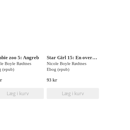
bie zoo 5: Angreb
Star Girl 15: En overraskelse
le Boyle Rødtnes
Nicole Boyle Rødtnes
 (epub)
Ebog (epub)
r
93 kr
Læg i kurv
Læg i kurv