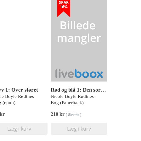
SPAR
16%
yv 1: Over sløret
Rød og blå 1: Den sorte enkes by
le Boyle Rødtnes
Nicole Boyle Rødtnes
 (epub)
Bog (Paperback)
 kr
210 kr
(
250 kr
)
Læg i kurv
Læg i kurv