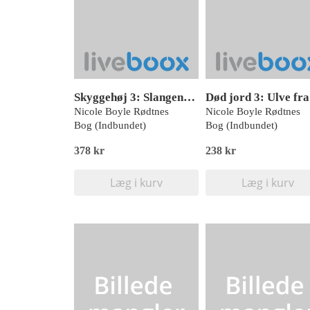
Skyggehøj 3: Slangens ofre
Nicole Boyle Rødtnes
Nicole Boyle Rødtnes
Bog (Indbundet)
Bog (Indbundet)
378 kr
238 kr
Læg i kurv
Læg i kurv