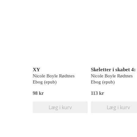
XY
Nicole Boyle Rødtnes
Nicole Boyle Rødtnes
Ebog (epub)
Ebog (epub)
98 kr
113 kr
Læg i kurv
Læg i kurv