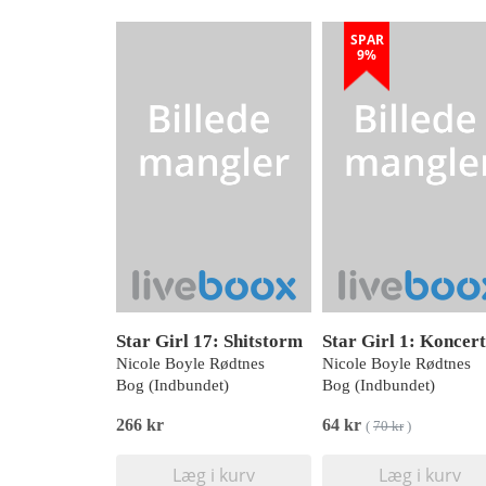
SPAR
9%
Star Girl 17: Shitstorm
Nicole Boyle Rødtnes
Nicole Boyle Rødtnes
Bog (Indbundet)
Bog (Indbundet)
266 kr
64 kr
(
70 kr
)
Læg i kurv
Læg i kurv