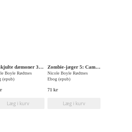
De skjulte dæmoner 3: Kongeligt blod
Zombie-jæger 5: Campens fald
le Boyle Rødtnes
Nicole Boyle Rødtnes
 (epub)
Ebog (epub)
r
71 kr
Læg i kurv
Læg i kurv