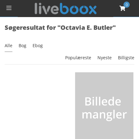
0
Søgeresultat for "Octavia E. Butler"
Alle
Bog
Ebog
Populæreste
Nyeste
Billigste