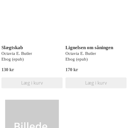
Slægtskab
Lignelsen om såningen
Octavia E. Butler
Octavia E. Butler
Ebog (epub)
Ebog (epub)
130 kr
170 kr
Læg i kurv
Læg i kurv