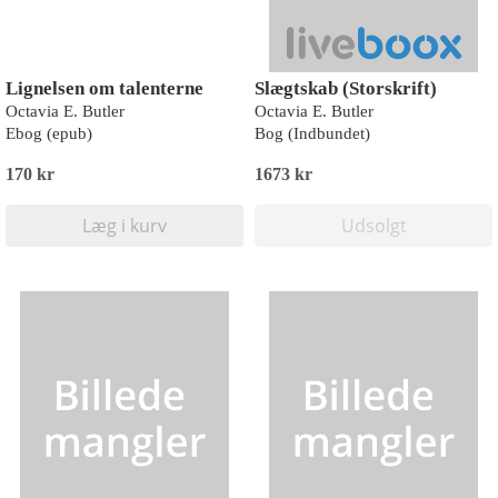
Lignelsen om talenterne
Slægtskab (Storskrift)
Octavia E. Butler
Octavia E. Butler
Ebog (epub)
Bog (Indbundet)
170 kr
1673 kr
Læg i kurv
Udsolgt