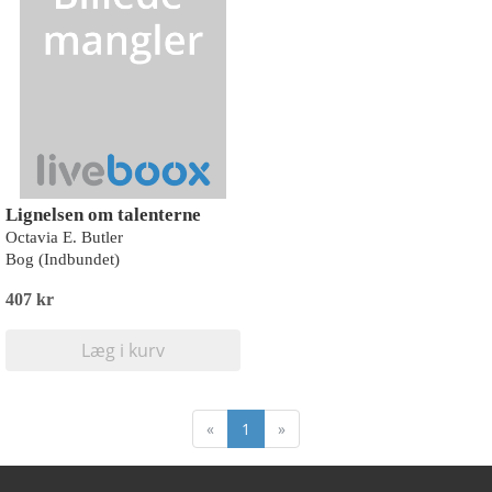
Lignelsen om talenterne
Octavia E. Butler
Bog (Indbundet)
407 kr
Læg i kurv
«
1
»