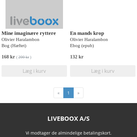
Mine imaginære ryttere
En mands krop
Olivier Haralambon
Olivier Haralambon
Bog (Hæftet)
Ebog (epub)
168 kr
132 kr
(
200 kr
)
Læg i kurv
Læg i kurv
«
1
»
LIVEBOOX A/S
Vi modtager de almindelige betalingskort.