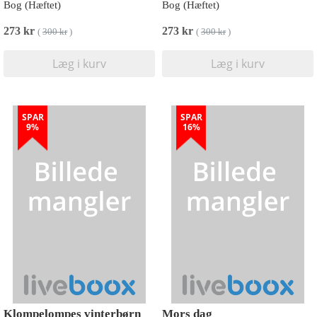
Bog (Hæftet)
Bog (Hæftet)
273 kr
273 kr
(
300 kr
)
(
300 kr
)
Læg i kurv
Læg i kurv
SPAR
SPAR
9%
16%
Klompelompes vinterbørn
Mors dag