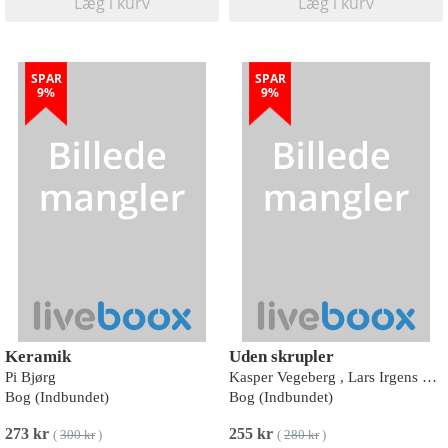
Læg i kurv
Læg i kurv
SPAR
SPAR
9%
9%
Keramik
Uden skrupler
Pi Bjørg
Kasper Vegeberg , Lars Irgens Petersen
Bog (Indbundet)
Bog (Indbundet)
273 kr
255 kr
(
300 kr
)
(
280 kr
)