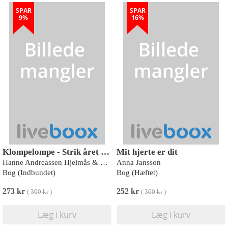
SPAR
SPAR
9%
16%
Klompelompe - Strik året rundt
Mit hjerte er dit
Hanne Andreassen Hjelmås & Torunn Steinsland
Anna Jansson
Bog (Indbundet)
Bog (Hæftet)
273 kr
252 kr
(
300 kr
)
(
300 kr
)
Læg i kurv
Læg i kurv