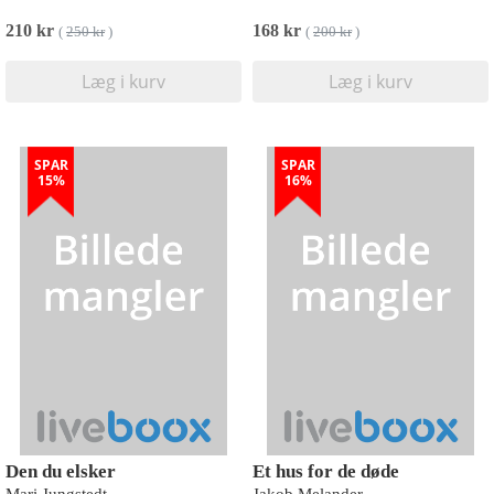
210 kr
168 kr
(
250 kr
)
(
200 kr
)
Læg i kurv
Læg i kurv
SPAR
SPAR
15%
16%
Den du elsker
Et hus for de døde