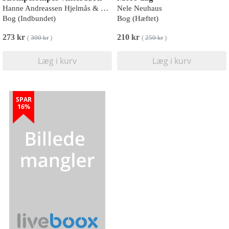
Hanne Andreassen Hjelmås & Torunn Steinsland
Nele Neuhaus
Bog (Indbundet)
Bog (Hæftet)
273 kr
210 kr
(
300 kr
)
(
250 kr
)
Læg i kurv
Læg i kurv
SPAR
16%