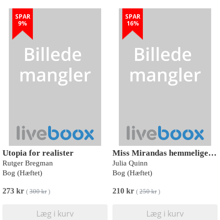
SPAR
SPAR
9%
16%
Utopia for realister
Miss Mirandas hemmelige dagbøger
Rutger Bregman
Julia Quinn
Bog (Hæftet)
Bog (Hæftet)
273 kr
210 kr
(
300 kr
)
(
250 kr
)
Læg i kurv
Læg i kurv