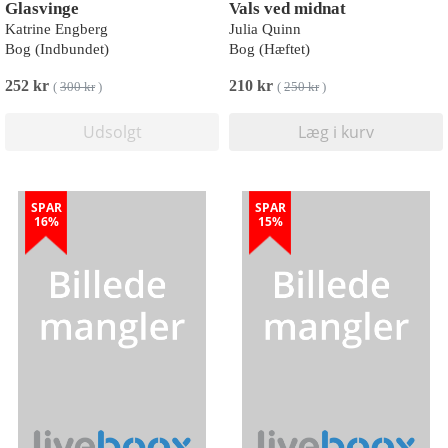
Glasvinge
Vals ved midnat
Katrine Engberg
Julia Quinn
Bog (Indbundet)
Bog (Hæftet)
252 kr
210 kr
(
300 kr
)
(
250 kr
)
Udsolgt
Læg i kurv
SPAR
SPAR
16%
15%