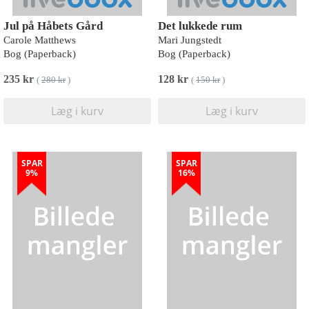
Jul på Håbets Gård
Det lukkede rum
Carole Matthews
Mari Jungstedt
Bog (Paperback)
Bog (Paperback)
235 kr
128 kr
(
280 kr
)
(
150 kr
)
Læg i kurv
Læg i kurv
SPAR
SPAR
9%
16%