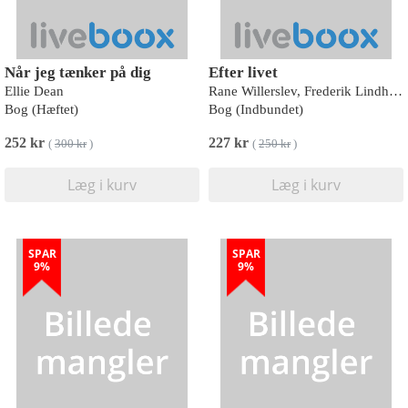
Når jeg tænker på dig
Efter livet
Ellie Dean
Rane Willerslev, Frederik Lindhardt
Bog (Hæftet)
Bog (Indbundet)
252 kr
227 kr
(
300 kr
)
(
250 kr
)
Læg i kurv
Læg i kurv
SPAR
SPAR
9%
9%