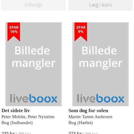
Udsolgt
Læg i kurv
SPAR
SPAR
16%
9%
Det sidste liv
Som dug for solen
Peter Mohlin, Peter Nyström
Martin Tamm Andersen
Bog (Indbundet)
Bog (Hæftet)
235 kr
273 kr