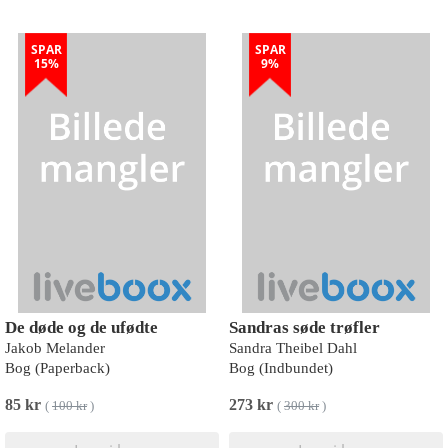
SPAR
SPAR
15%
9%
De døde og de ufødte
Sandras søde trøfler
Jakob Melander
Sandra Theibel Dahl
Bog (Paperback)
Bog (Indbundet)
85 kr
273 kr
(
100 kr
)
(
300 kr
)