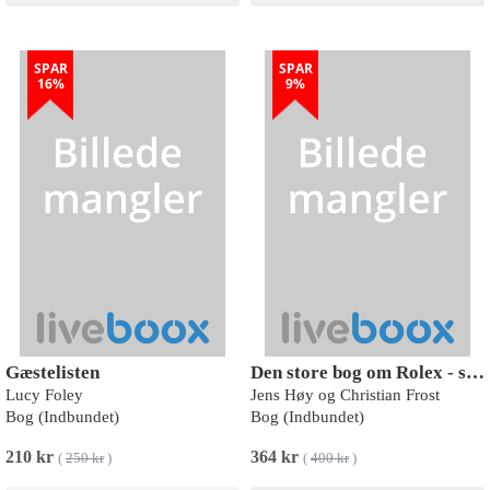
SPAR
SPAR
16%
9%
Gæstelisten
Den store bog om Rolex - signeret udgave
Lucy Foley
Jens Høy og Christian Frost
Bog (Indbundet)
Bog (Indbundet)
210 kr
364 kr
(
250 kr
)
(
400 kr
)