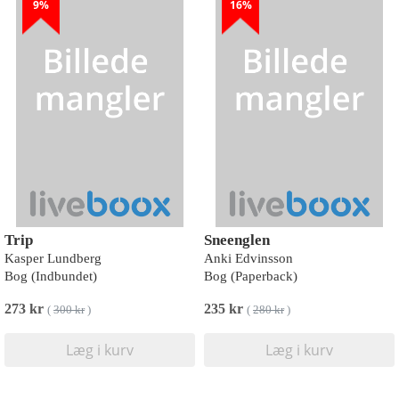
9%
16%
Trip
Sneenglen
Kasper Lundberg
Anki Edvinsson
Bog (Indbundet)
Bog (Paperback)
273 kr
235 kr
(
300 kr
)
(
280 kr
)
Læg i kurv
Læg i kurv