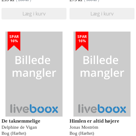
(
280 kr
)
(
300 kr
)
Læg i kurv
Læg i kurv
SPAR
SPAR
16%
16%
De taknemmelige
Himlen er altid højere
Delphine de Vigan
Jonas Moström
Bog (Hæftet)
Bog (Hæftet)