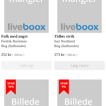
Folk med angst
Tidløs strik
Fredrik Backman
Sari Nordlund
Bog (Indbundet)
Bog (Indbundet)
252 kr
273 kr
(
300 kr
)
(
300 kr
)
Udsolgt
Læg i kurv
SPAR
SPAR
16%
9%