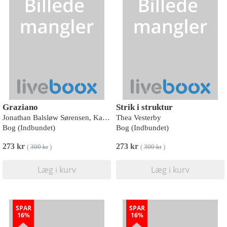
Graziano
Strik i struktur
Jonathan Balsløw Sørensen, Kaave Pour
Thea Vesterby
Bog (Indbundet)
Bog (Indbundet)
273 kr
273 kr
(
300 kr
)
(
300 kr
)
Læg i kurv
Læg i kurv
SPAR
SPAR
16%
16%