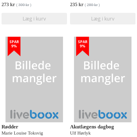
273 kr
235 kr
(
300 kr
)
(
280 kr
)
Læg i kurv
Læg i kurv
SPAR
SPAR
9%
9%
Rødder
Akutlægens dagbog
Marie Louise Toksvig
Ulf Hørlyk