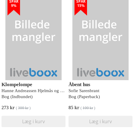
SPAR
SPAR
9%
15%
Klompelompe
Åbent hus
Hanne Andreassen Hjelmås og Torunn Steinsland
Sofie Sarenbrant
Bog (Indbundet)
Bog (Paperback)
273 kr
85 kr
(
300 kr
)
(
100 kr
)
Læg i kurv
Læg i kurv