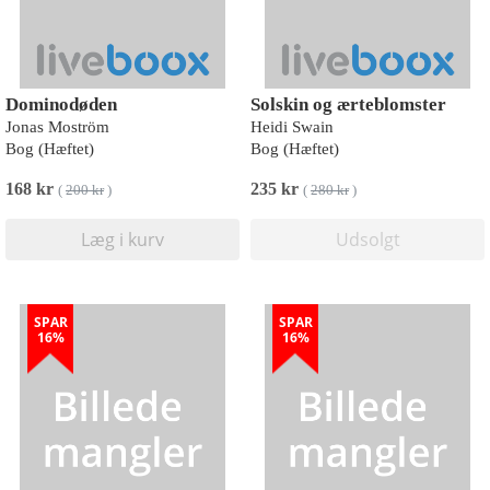
Dominodøden
Solskin og ærteblomster
Jonas Moström
Heidi Swain
Bog (Hæftet)
Bog (Hæftet)
168 kr
235 kr
(
200 kr
)
(
280 kr
)
Læg i kurv
Udsolgt
SPAR
SPAR
16%
16%