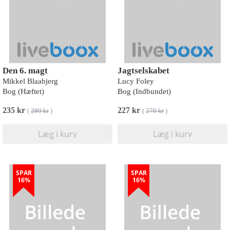
Den 6. magt
Jagtselskabet
Mikkel Blaabjerg
Lucy Foley
Bog (Hæftet)
Bog (Indbundet)
235 kr
227 kr
(
280 kr
)
(
270 kr
)
Læg i kurv
Læg i kurv
SPAR
SPAR
16%
16%