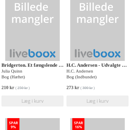
Bridgerton. Et fængslende kys
H.C. Andersen - Udvalgte eventyr
Julia Quinn
H.C. Andersen
Bog (Hæftet)
Bog (Indbundet)
210 kr
273 kr
(
250 kr
)
(
300 kr
)
Læg i kurv
Læg i kurv
SPAR
SPAR
9%
16%