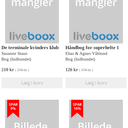
De terminale kvinders klub
Håndbog for superhelte 1
Susanne Staun
Elias & Agnes Våhlund
Bog (Indbundet)
Bog (Indbundet)
210 kr
126 kr
(
250 kr
)
(
150 kr
)
Læg i kurv
Læg i kurv
SPAR
SPAR
9%
16%