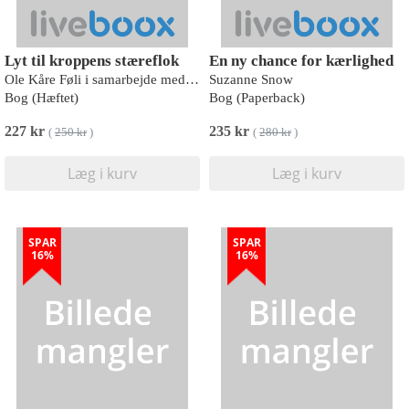
Lyt til kroppens stæreflok
En ny chance for kærlighed
Ole Kåre Føli i samarbejde med Dorte Kvist
Suzanne Snow
Bog (Hæftet)
Bog (Paperback)
227 kr
235 kr
(
250 kr
)
(
280 kr
)
Læg i kurv
Læg i kurv
SPAR
SPAR
16%
16%