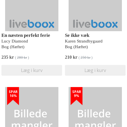
En næsten perfekt ferie
Se ikke væk
Lucy Diamond
Karen Strandbygaard
Bog (Hæftet)
Bog (Hæftet)
235 kr
210 kr
(
280 kr
)
(
250 kr
)
Læg i kurv
Læg i kurv
SPAR
SPAR
16%
9%