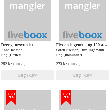
Dreng forsvundet
Flydende grønt – og 100 andre opskrifter til glasset
Anna Jansson
Søren Ejlersen, Ditte Ingemann
Bog (Hæftet)
Bog (Indbundet)
252 kr
273 kr
(
300 kr
)
(
300 kr
)
Læg i kurv
Læg i kurv
SPAR
SPAR
9%
9%