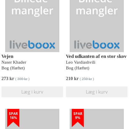
Vejen
Ved udkanten af en stor skov
Naser Khader
Leo Vardiashvili
Bog (Hæftet)
Bog (Hæftet)
273 kr
210 kr
(
300 kr
)
(
250 kr
)
Læg i kurv
Læg i kurv
SPAR
SPAR
16%
9%