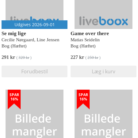
Udgives 2026-09-01
Se mig lige
Game over there
Cecilie Nørgaard, Line Jensen
Matias Seidelin
Bog (Hæftet)
Bog (Hæftet)
291 kr
227 kr
(
320 kr
)
(
250 kr
)
Forudbestil
Læg i kurv
SPAR
SPAR
16%
16%