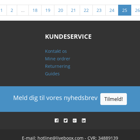
1
2
...
18
19
20
21
22
23
24
25
26
KUNDESERVICE
Kontakt os
Mine ordrer
Returnering
Guides
Meld dig til vores nyhedsbrev
Tilmeld!
E-mail:
hotline@liveboox.com
- CVR: 34889139