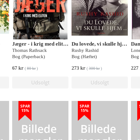
e
Jæger - i krig med eliten PRICE
Du lovede, vi skulle hjem
Thomas Rathsack
Rushy Rashid
Lon
Bog (Paperback)
Bog (Hæftet)
Bog 
67 kr
273 kr
227
(
80 kr
)
(
300 kr
)
Udsolgt
Udsolgt
SPAR
SPAR
15%
15%