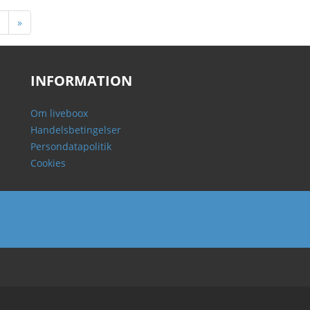
»
INFORMATION
Om liveboox
Handelsbetingelser
Persondatapolitik
Cookies