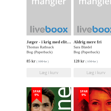
Jæger - i krig med eliten PB
Aldrig mere fri
Thomas Rathsack
Sara Blædel
Bog (Paperback)
Bog (Paperback)
85 kr
128 kr
(
100 kr
)
(
150 kr
)
Læg i kurv
Læg i kurv
SPAR
SPAR
9%
9%