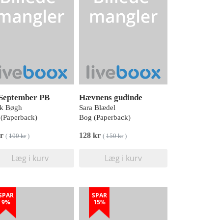
 September PB
Hævnens gudinde
nk Bøgh
Sara Blædel
(Paperback)
Bog (Paperback)
kr
128 kr
(
100 kr
)
(
150 kr
)
Læg i kurv
Læg i kurv
SPAR
SPAR
9%
15%