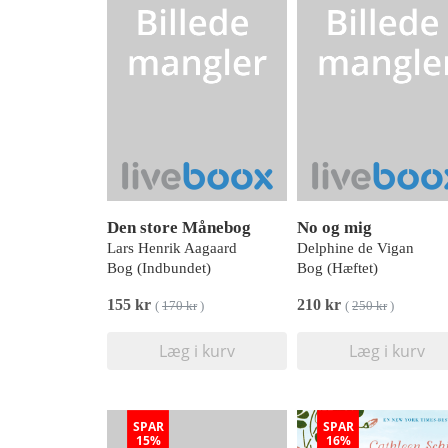
Den store Månebog
No og mig
Lars Henrik Aagaard
Delphine de Vigan
Bog (Indbundet)
Bog (Hæftet)
155 kr
210 kr
(
170 kr
)
(
250 kr
)
Læg i kurv
Læg i kurv
SPAR
SPAR
15%
16%