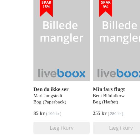
SPAR
SPAR
15%
9%
Den du ikke ser
Min fars flugt
Mari Jungstedt
Bent Blüdnikow
Bog (Paperback)
Bog (Hæftet)
85 kr
255 kr
(
100 kr
)
(
280 kr
)
Læg i kurv
Læg i kurv