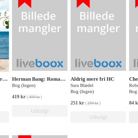
De tre Weissmanns fra Westport
Herman Bang: Romaner 1-5
Aldrig mere fri HC
Che
Bog (Ingen)
Sara Blædel
Rob
Bog (Ingen)
Bog 
419 kr
(
499 kr
)
251 kr
84 
(
299 kr
)
Udsolgt
Udsolgt