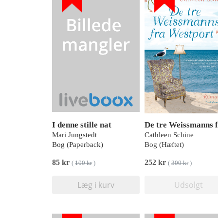
I denne stille nat
Mari Jungstedt
Cathleen Schine
Bog (Paperback)
Bog (Hæftet)
85 kr
252 kr
(
100 kr
)
(
300 kr
)
Læg i kurv
Udsolgt