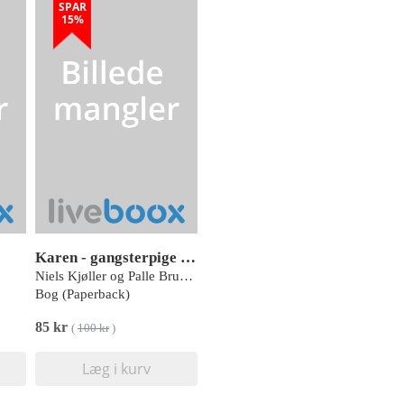
SPAR
15%
Karen - gangsterpige under besættelsen PB
Niels Kjøller og Palle Bruus-Jensen
Bog (Paperback)
85 kr
(
100 kr
)
Læg i kurv