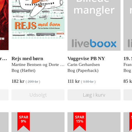
Det er svært at bevare pessimismen... men jeg prøver!!
Rejs med børn
Vuggevise PB NY
19.
Martine Bentsen og Dorte Hansen
Carin Gerhardsen
Fra
Bog (Hæftet)
Bog (Paperback)
Bog 
182 kr
111 kr
85 
(
200 kr
)
(
130 kr
)
Udsolgt
Læg i kurv
SPAR
SPAR
9%
15%