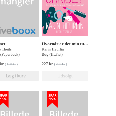
net
Hvornår er det min tur til at skrige?
 Theils
Karin Heurlin
(Paperback)
Bog (Hæftet)
 kr
227 kr
(
150 kr
)
(
250 kr
)
Læg i kurv
Udsolgt
SPAR
SPAR
15%
15%