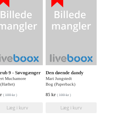
rub 9 - Søvngænger
Den døende dandy
ert Muchamore
Mari Jungstedt
(Hæftet)
Bog (Paperback)
kr
85 kr
(
100 kr
)
(
100 kr
)
Læg i kurv
Læg i kurv