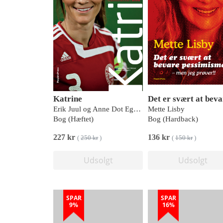
Katrine
Erik Juul og Anne Dot Eggers Nielsen
Mette Lisby
Bog (Hæftet)
Bog (Hardback)
227 kr
136 kr
(
250 kr
)
(
150 kr
)
Udsolgt
Udsolgt
SPAR
SPAR
9%
16%