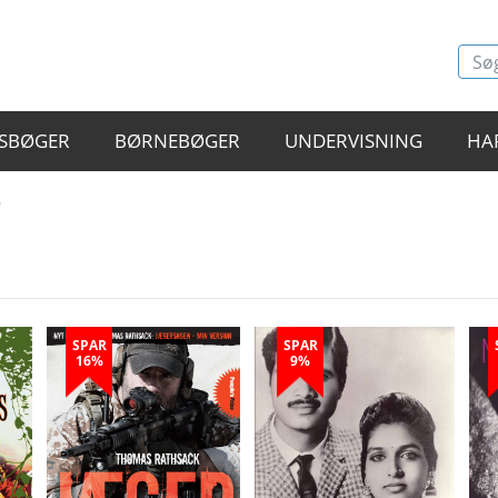
SBØGER
BØRNEBØGER
UNDERVISNING
HA
"
SPAR
SPAR
16%
9%