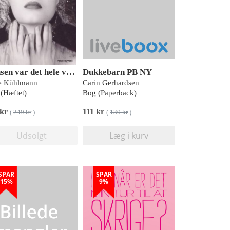
Dansen var det hele værd
Dukkebarn PB NY
e Kühlmann
Carin Gerhardsen
(Hæftet)
Bog (Paperback)
 kr
111 kr
(
249 kr
)
(
130 kr
)
Udsolgt
Læg i kurv
SPAR
SPAR
15%
9%