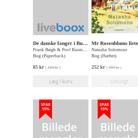
De danske fanger i Buchenwald PB
Mr Rosenblums list
Frank Bøgh & Povl Rasmussen
Natasha Solomons
Bog (Paperback)
Bog (Hæftet)
85 kr
252 kr
(
100 kr
)
(
300 kr
)
Læg i kurv
Udsolgt
SPAR
SPAR
15%
15%