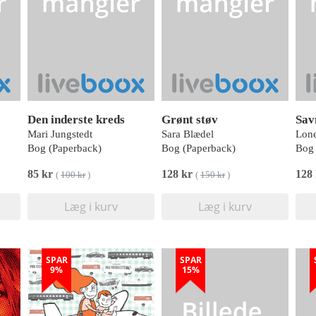
Den inderste kreds
Grønt støv
Sav
Mari Jungstedt
Sara Blædel
Lone
Bog (Paperback)
Bog (Paperback)
Bog 
85 kr
128 kr
128
(
100 kr
)
(
150 kr
)
Læg i kurv
Læg i kurv
SPAR
SPAR
9%
15%