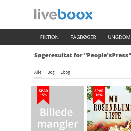
FIKTION
FAGBØGER
UNGDOM
Søgeresultat for "People'sPress
Alle
Bog
Ebog
SPAR
SPAR
15%
16%