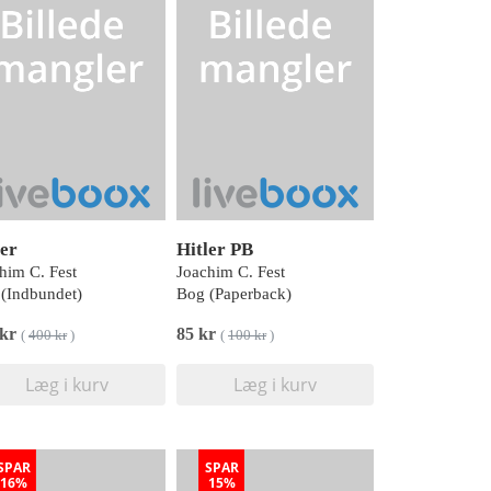
ler
Hitler PB
him C. Fest
Joachim C. Fest
(Indbundet)
Bog (Paperback)
 kr
85 kr
(
400 kr
)
(
100 kr
)
Læg i kurv
Læg i kurv
SPAR
SPAR
16%
15%