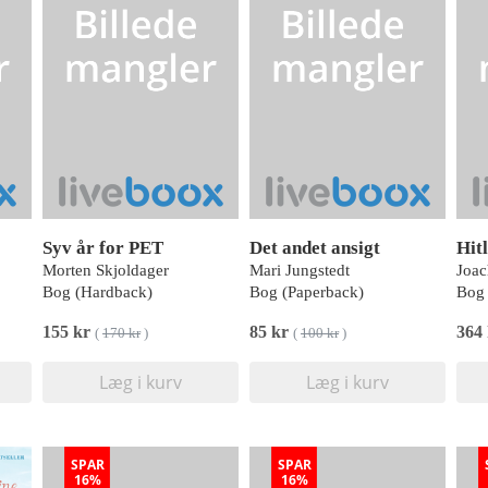
Syv år for PET
Det andet ansigt
Hit
Morten Skjoldager
Mari Jungstedt
Joac
Bog (Hardback)
Bog (Paperback)
Bog 
155 kr
85 kr
364
(
170 kr
)
(
100 kr
)
Læg i kurv
Læg i kurv
SPAR
SPAR
16%
16%