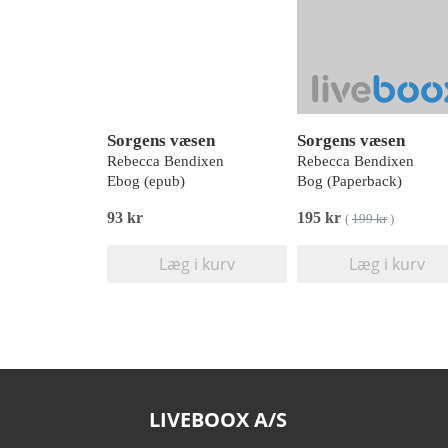
Sorgens væsen
Sorgens væsen
Rebecca Bendixen
Rebecca Bendixen
Ebog (epub)
Bog (Paperback)
93 kr
195 kr
(
199 kr
)
Læg i kurv
Læg i kurv
LIVEBOOX A/S