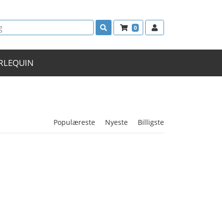
0
RLEQUIN
Populæreste
Nyeste
Billigste