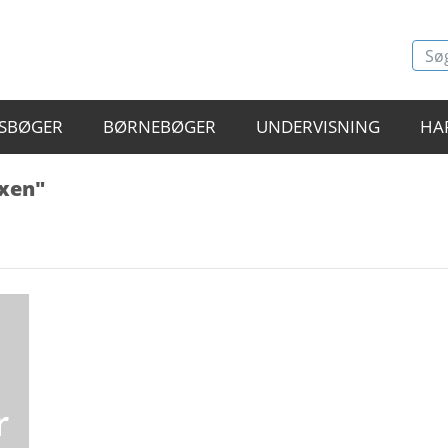
SBØGER
BØRNEBØGER
UNDERVISNING
HA
ixen"