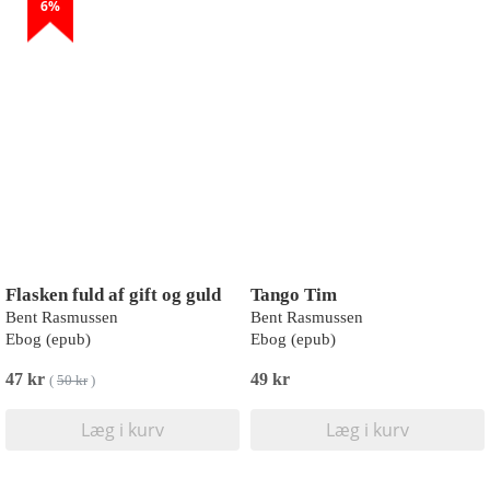
6%
Flasken fuld af gift og guld
Tango Tim
Bent Rasmussen
Bent Rasmussen
Ebog (epub)
Ebog (epub)
47 kr
49 kr
(
50 kr
)
Læg i kurv
Læg i kurv