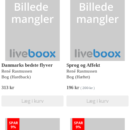
Danmarks bedste flyver
Sprog og Affekt
René Rasmussen
René Rasmussen
Bog (Hardback)
Bog (Hæftet)
313 kr
196 kr
(
200 kr
)
Læg i kurv
Læg i kurv
SPAR
SPAR
9%
9%