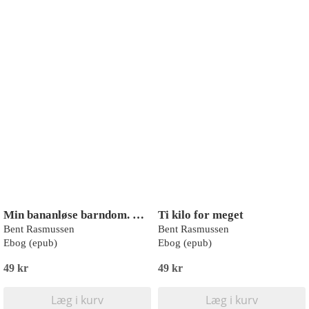
Min bananløse barndom. Barn i en provinsby 1939-46
Ti kilo for meget
Bent Rasmussen
Bent Rasmussen
Ebog (epub)
Ebog (epub)
49 kr
49 kr
Læg i kurv
Læg i kurv