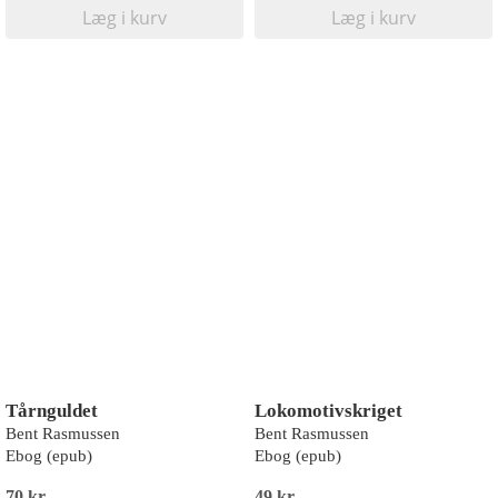
Læg i kurv
Læg i kurv
Tårnguldet
Lokomotivskriget
Bent Rasmussen
Bent Rasmussen
Ebog (epub)
Ebog (epub)
70 kr
49 kr