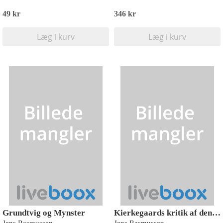
49 kr
346 kr
Læg i kurv
Læg i kurv
Grundtvig og Mynster
Kierkegaards kritik af den triumferende kirke