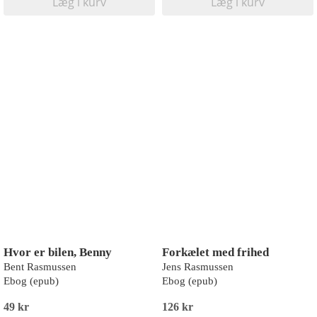
Læg i kurv
Læg i kurv
Hvor er bilen, Benny
Forkælet med frihed
Bent Rasmussen
Jens Rasmussen
Ebog (epub)
Ebog (epub)
49 kr
126 kr