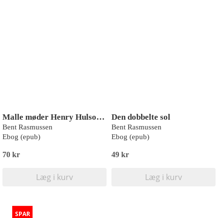
Malle møder Henry Hulsok og ballonskipper Olsen
Den dobbelte sol
Bent Rasmussen
Bent Rasmussen
Ebog (epub)
Ebog (epub)
70 kr
49 kr
Læg i kurv
Læg i kurv
SPAR