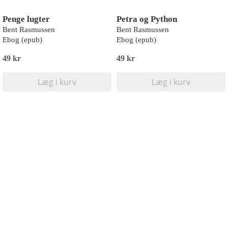
Penge lugter
Petra og Python
Bent Rasmussen
Bent Rasmussen
Ebog (epub)
Ebog (epub)
49 kr
49 kr
Læg i kurv
Læg i kurv