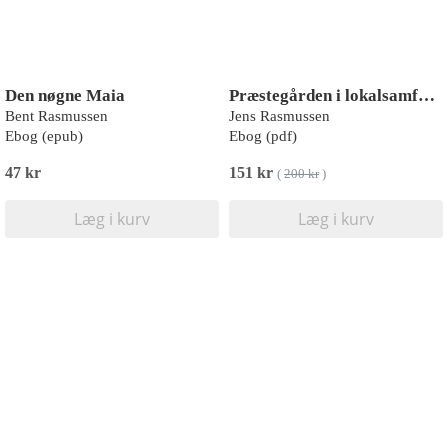
Den nøgne Maia
Præstegården i lokalsamfundet
Bent Rasmussen
Jens Rasmussen
Ebog (epub)
Ebog (pdf)
47 kr
151 kr
(
200 kr
)
Læg i kurv
Læg i kurv