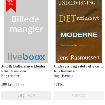
SPAR
9%
Judith Butlers nye klæder
Undervisning i det refleksivt moderne
René Rasmussen
Jens Rasmussen
Bog (Hæftet)
Bog (Hæftet)
180 kr
431 kr
(
198 kr
)
Læg i kurv
Udsolgt