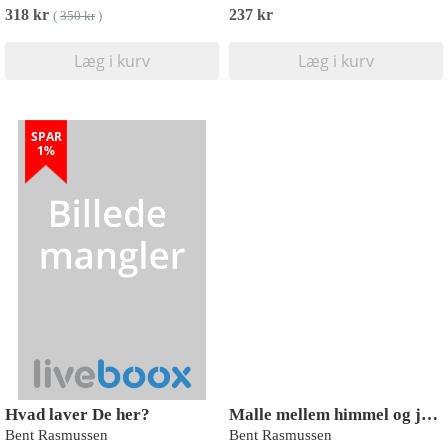
318 kr
237 kr
(
350 kr
)
Læg i kurv
Læg i kurv
SPAR
1%
Hvad laver De her?
Malle mellem himmel og jord
Bent Rasmussen
Bent Rasmussen