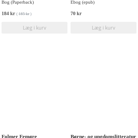
Bog (Paperback)
Ebog (epub)
184 kr
70 kr
(
185 kr
)
Læg i kurv
Læg i kurv
Folmer Femøre
Børne- og ungdomslitteratur