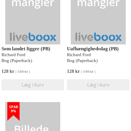
Som landet ligger (PB)
Uafhængighedsdag (PB)
Richard Ford
Richard Ford
Bog (Paperback)
Bog (Paperback)
128 kr
128 kr
(
150 kr
)
(
150 kr
)
Læg i kurv
Læg i kurv
SPAR
9%