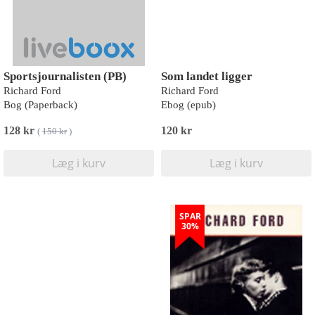
Sportsjournalisten (PB)
Som landet ligger
Richard Ford
Richard Ford
Bog (Paperback)
Ebog (epub)
128 kr
120 kr
(
150 kr
)
Læg i kurv
Læg i kurv
SPAR
30%