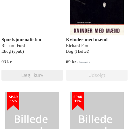
Sportsjournalisten
Kvinder med mænd
Richard Ford
Richard Ford
Ebog (epub)
Bog (Hæftet)
93 kr
69 kr
(
98 kr
)
Læg i kurv
Udsolgt
SPAR
SPAR
15%
15%