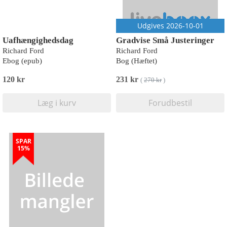
Udgives 2026-10-01
Uafhængighedsdag
Gradvise Små Justeringer
Richard Ford
Richard Ford
Ebog (epub)
Bog (Hæftet)
120 kr
231 kr
(
270 kr
)
Læg i kurv
Forudbestil
SPAR
15%