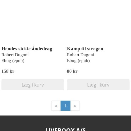
Hendes sidste åndedrag
Kamp til stregen
Robert Dugoni
Robert Dugoni
Ebog (epub)
Ebog (epub)
158 kr
80 kr
Læg i kurv
Læg i kurv
«
1
»
LIVEBOOX A/S