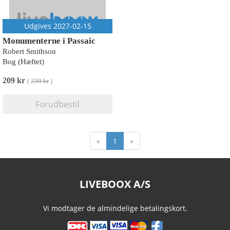
Udgives 2027-02-15
Monumenterne i Passaic
Robert Smithson
Bog (Hæftet)
209 kr
(
230 kr
)
Forudbestil
«
1
»
LIVEBOOX A/S
Vi modtager de almindelige betalingskort.