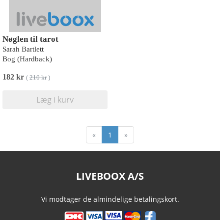
Nøglen til tarot
Sarah Bartlett
Bog (Hardback)
182 kr
(
210 kr
)
Læg i kurv
«
1
»
LIVEBOOX A/S
Vi modtager de almindelige betalingskort.