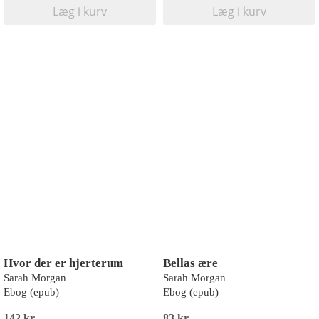
Læg i kurv
Læg i kurv
Hvor der er hjerterum
Bellas ære
Sarah Morgan
Sarah Morgan
Ebog (epub)
Ebog (epub)
142 kr
83 kr