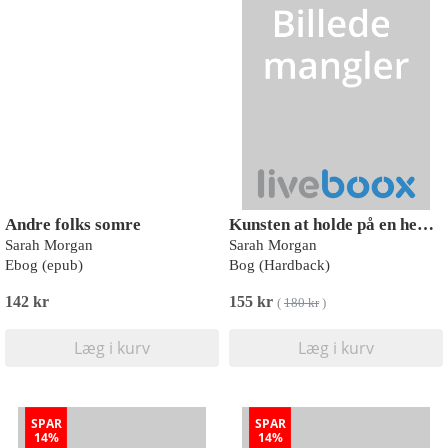
Andre folks somre
Kunsten at holde på en hemmelighed
Sarah Morgan
Sarah Morgan
Ebog (epub)
Bog (Hardback)
142 kr
155 kr
(
180 kr
)
Læg i kurv
Læg i kurv
SPAR
SPAR
14%
14%