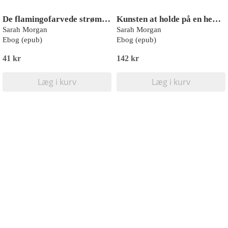
De flamingofarvede strømpebukser
Kunsten at holde på en hemmelighed
Sarah Morgan
Sarah Morgan
Ebog (epub)
Ebog (epub)
41 kr
142 kr
Læg i kurv
Læg i kurv