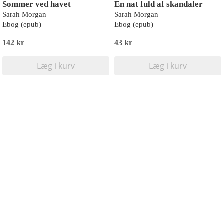
Sommer ved havet
En nat fuld af skandaler
Sarah Morgan
Sarah Morgan
Ebog (epub)
Ebog (epub)
142 kr
43 kr
Læg i kurv
Læg i kurv