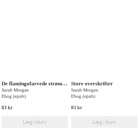
De flamingofarvede strømpebukser
Store overskrifter
Sarah Morgan
Sarah Morgan
Ebog (epub)
Ebog (epub)
83 kr
83 kr
Læg i kurv
Læg i kurv