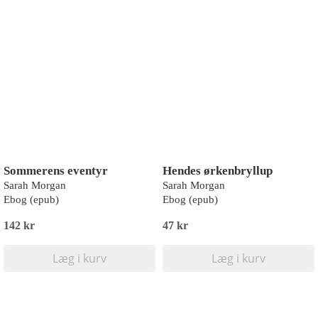
Sommerens eventyr
Hendes ørkenbryllup
Sarah Morgan
Sarah Morgan
Ebog (epub)
Ebog (epub)
142 kr
47 kr
Læg i kurv
Læg i kurv