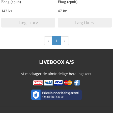
Ebog (epub)
Ebog (epub)
142 kr
47 kr
Læg i kurv
Læg i kurv
«
1
»
LIVEBOOX A/S
Vi modtager de almindelige betalingskort.