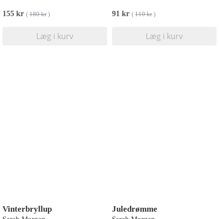
155 kr
91 kr
(
180 kr
)
(
110 kr
)
Læg i kurv
Læg i kurv
Vinterbryllup
Juledrømme