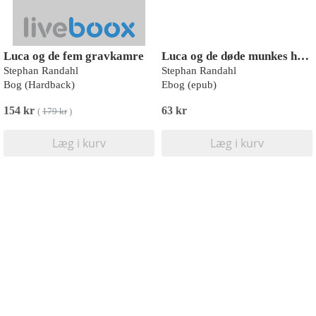
Luca og de fem gravkamre
Luca og de døde munkes hemmelighed
Stephan Randahl
Stephan Randahl
Bog (Hardback)
Ebog (epub)
154 kr
63 kr
(
179 kr
)
Læg i kurv
Læg i kurv