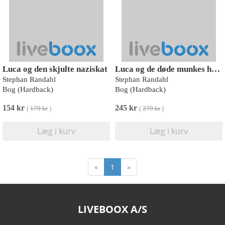
Luca og den skjulte naziskat
Luca og de døde munkes hemmelighed
Stephan Randahl
Stephan Randahl
Bog (Hardback)
Bog (Hardback)
154 kr
245 kr
(
179 kr
)
(
279 kr
)
Læg i kurv
Læg i kurv
«
1
»
LIVEBOOX A/S