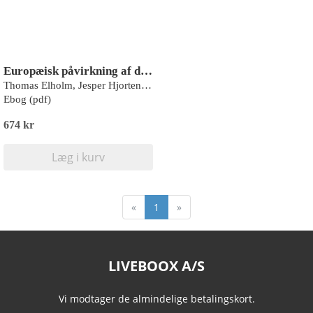
Europæisk påvirkning af dansk strafferet
Thomas Elholm, Jesper Hjortenberg
Ebog (pdf)
674 kr
Læg i kurv
«
1
»
LIVEBOOX A/S
Vi modtager de almindelige betalingskort.