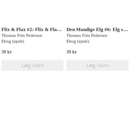
Flix & Flax #2: Flix & Flax i cirkus
Den Mandige Elg #6: Elg starter en kanal
Thomas Friis Pedersen
Thomas Friis Pedersen
Ebog (epub)
Ebog (epub)
39 kr
39 kr
Læg i kurv
Læg i kurv