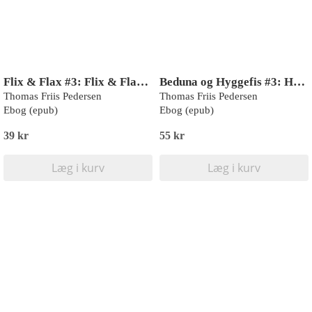
Flix & Flax #3: Flix & Flax og Mik
Beduna og Hyggefis #3: Hyggefis møder et uhyre (LYT & LÆS)
Thomas Friis Pedersen
Thomas Friis Pedersen
Ebog (epub)
Ebog (epub)
39 kr
55 kr
Læg i kurv
Læg i kurv