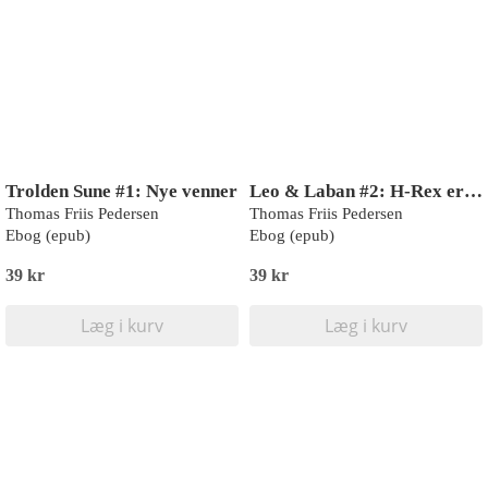
Trolden Sune #1: Nye venner
Leo & Laban #2: H-Rex er løs
Thomas Friis Pedersen
Thomas Friis Pedersen
Ebog (epub)
Ebog (epub)
39 kr
39 kr
Læg i kurv
Læg i kurv