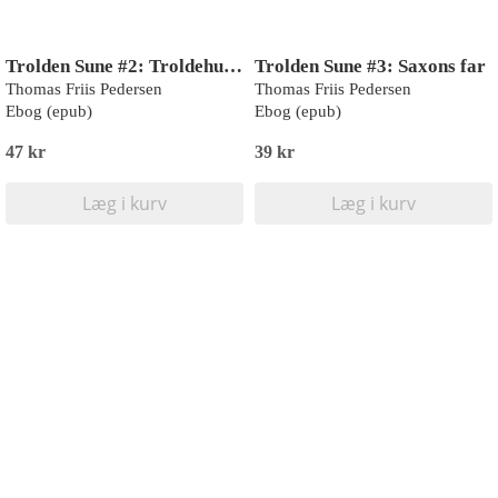
Trolden Sune #2: Troldehulen (LYT & LÆS)
Trolden Sune #3: Saxons far
Thomas Friis Pedersen
Thomas Friis Pedersen
Ebog (epub)
Ebog (epub)
47 kr
39 kr
Læg i kurv
Læg i kurv