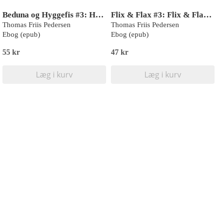
Beduna og Hyggefis #3: Hyggefis møder et uhyre
Flix & Flax #3: Flix & Flax og Mik (LYT & LÆS)
Thomas Friis Pedersen
Thomas Friis Pedersen
Ebog (epub)
Ebog (epub)
55 kr
47 kr
Læg i kurv
Læg i kurv