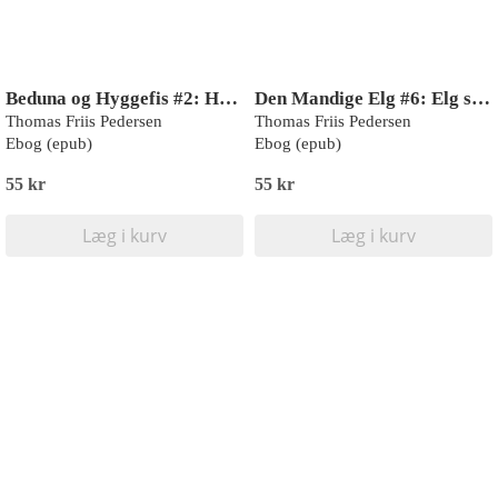
Beduna og Hyggefis #2: Hyggefis vil være sej (LYT & LÆS)
Den Mandige Elg #6: Elg starter en kanal (LYT & LÆS)
Thomas Friis Pedersen
Thomas Friis Pedersen
Ebog (epub)
Ebog (epub)
55 kr
55 kr
Læg i kurv
Læg i kurv