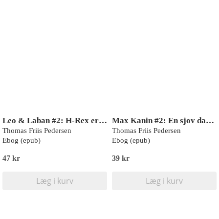
Leo & Laban #2: H-Rex er løs (LYT & LÆS)
Max Kanin #2: En sjov dag (LYT & LÆS)
Thomas Friis Pedersen
Thomas Friis Pedersen
Ebog (epub)
Ebog (epub)
47 kr
39 kr
Læg i kurv
Læg i kurv