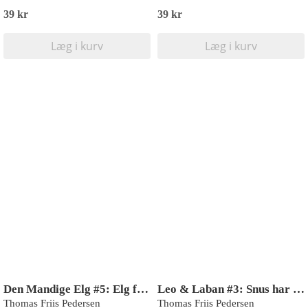
39 kr
39 kr
Læg i kurv
Læg i kurv
Den Mandige Elg #5: Elg får et job
Leo & Laban #3: Snus har glemt det hele (LYT & LÆS)
Thomas Friis Pedersen
Thomas Friis Pedersen