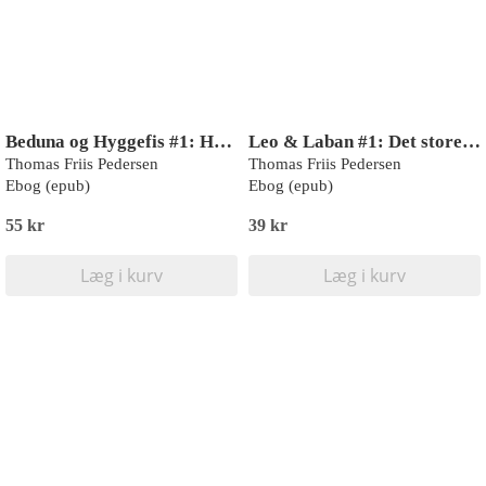
Beduna og Hyggefis #1: Hyggefis farer vild
Leo & Laban #1: Det store kødben
Thomas Friis Pedersen
Thomas Friis Pedersen
Ebog (epub)
Ebog (epub)
55 kr
39 kr
Læg i kurv
Læg i kurv