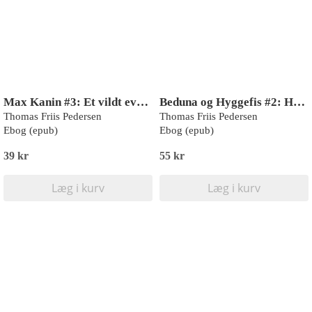
Max Kanin #3: Et vildt eventyr
Beduna og Hyggefis #2: Hyggefis vil være sej
Thomas Friis Pedersen
Thomas Friis Pedersen
Ebog (epub)
Ebog (epub)
39 kr
55 kr
Læg i kurv
Læg i kurv