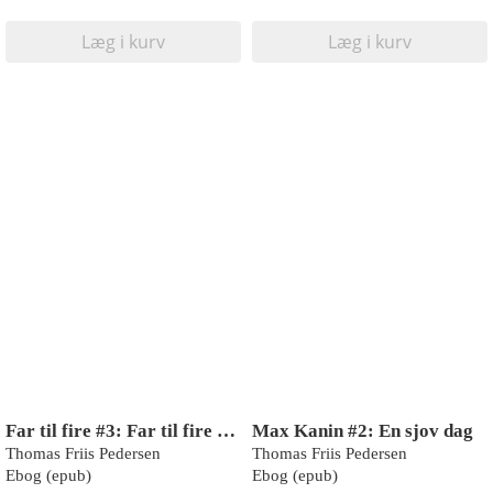
Læg i kurv
Læg i kurv
Far til fire #3: Far til fire og vikingerne (LYT & LÆS)
Max Kanin #2: En sjov dag
Thomas Friis Pedersen
Thomas Friis Pedersen
Ebog (epub)
Ebog (epub)