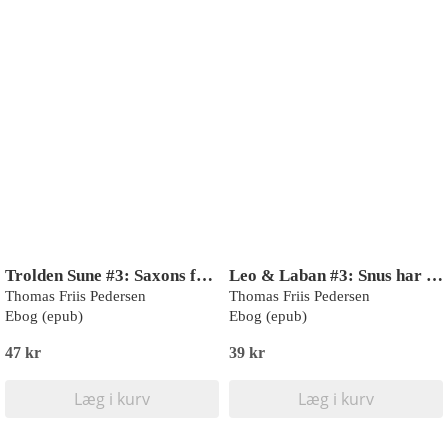
Trolden Sune #3: Saxons far (LYT & LÆS)
Leo & Laban #3: Snus har glemt det hele
Thomas Friis Pedersen
Thomas Friis Pedersen
Ebog (epub)
Ebog (epub)
47 kr
39 kr
Læg i kurv
Læg i kurv