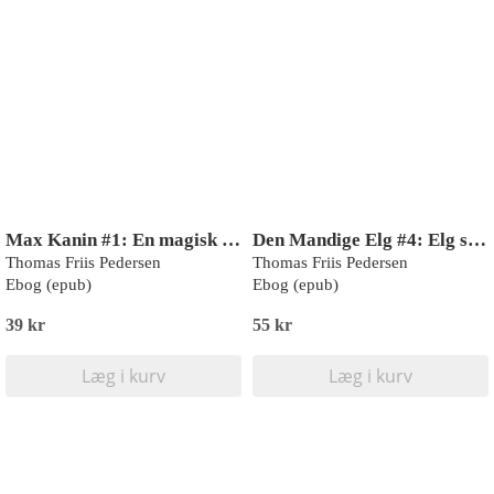
Max Kanin #1: En magisk hat (LYT & LÆS)
Den Mandige Elg #4: Elg slår en rekord (LYT & LÆS)
Thomas Friis Pedersen
Thomas Friis Pedersen
Ebog (epub)
Ebog (epub)
39 kr
55 kr
Læg i kurv
Læg i kurv