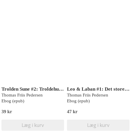
Trolden Sune #2: Troldehulen
Leo & Laban #1: Det store kødben (LYT & LÆS)
Thomas Friis Pedersen
Thomas Friis Pedersen
Ebog (epub)
Ebog (epub)
39 kr
47 kr
Læg i kurv
Læg i kurv