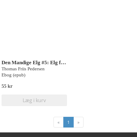
Den Mandige Elg #5: Elg får et job (LYT & LÆS)
Thomas Friis Pedersen
Ebog (epub)
55 kr
Læg i kurv
«
1
»