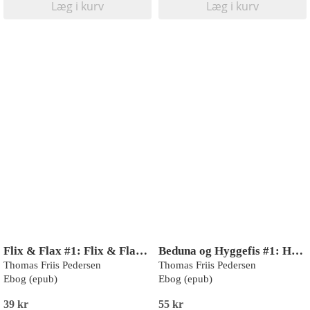
Læg i kurv
Læg i kurv
Flix & Flax #1: Flix & Flax får et kæledyr
Beduna og Hyggefis #1: Hyggefis farer vild (LYT & LÆS)
Thomas Friis Pedersen
Thomas Friis Pedersen
Ebog (epub)
Ebog (epub)
39 kr
55 kr