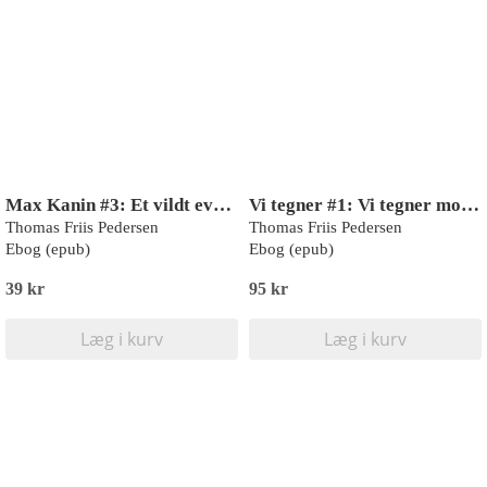
Max Kanin #3: Et vildt eventyr (LYT & LÆS)
Vi tegner #1: Vi tegner monstre
Thomas Friis Pedersen
Thomas Friis Pedersen
Ebog (epub)
Ebog (epub)
39 kr
95 kr
Læg i kurv
Læg i kurv