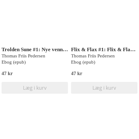
Trolden Sune #1: Nye venner (LYT & LÆS)
Flix & Flax #1: Flix & Flax får et kæledyr (LYT & LÆS)
Thomas Friis Pedersen
Thomas Friis Pedersen
Ebog (epub)
Ebog (epub)
47 kr
47 kr
Læg i kurv
Læg i kurv