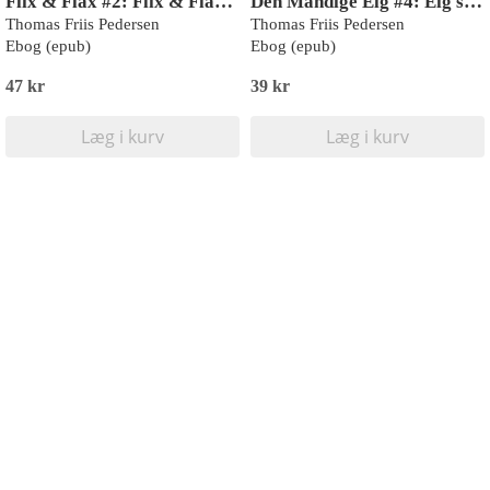
Flix & Flax #2: Flix & Flax i cirkus (LYT & LÆS)
Den Mandige Elg #4: Elg slår en rekord
Thomas Friis Pedersen
Thomas Friis Pedersen
Ebog (epub)
Ebog (epub)
47 kr
39 kr
Læg i kurv
Læg i kurv