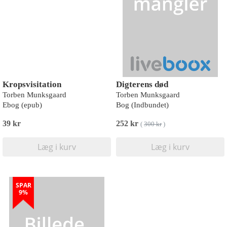
Kropsvisitation
Digterens død
Torben Munksgaard
Torben Munksgaard
Ebog (epub)
Bog (Indbundet)
39 kr
252 kr
(
300 kr
)
Læg i kurv
Læg i kurv
SPAR
9%