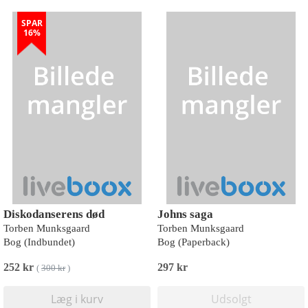
SPAR
16%
Diskodanserens død
Johns saga
Torben Munksgaard
Torben Munksgaard
Bog (Indbundet)
Bog (Paperback)
252 kr
297 kr
(
300 kr
)
Læg i kurv
Udsolgt