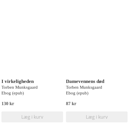
I virkeligheden
Damevennens død
Torben Munksgaard
Torben Munksgaard
Ebog (epub)
Ebog (epub)
130 kr
87 kr
Læg i kurv
Læg i kurv