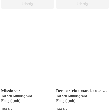
Udsolgt
Udsolgt
Missionær
Den perfekte mand, en selvbiografi
Torben Munksgaard
Torben Munksgaard
Ebog (epub)
Ebog (epub)
158 kr
100 kr