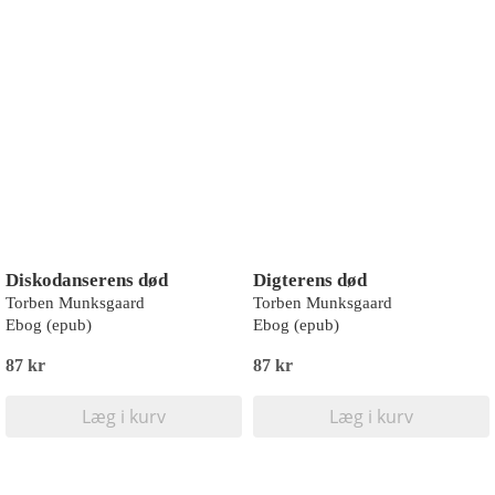
Diskodanserens død
Digterens død
Torben Munksgaard
Torben Munksgaard
Ebog (epub)
Ebog (epub)
87 kr
87 kr
Læg i kurv
Læg i kurv