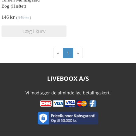
Torben Munksgaard
Bog (Hæftet)
146 kr
(
149 kr
)
Læg i kurv
«
1
»
LIVEBOOX A/S
Vi modtager de almindelige betalingskort.