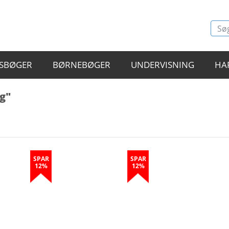
SBØGER
BØRNEBØGER
UNDERVISNING
HA
g"
SPAR
SPAR
12%
12%