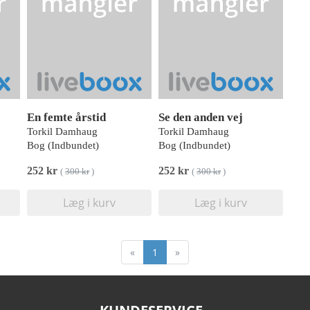
En femte årstid
Se den anden vej
Torkil Damhaug
Torkil Damhaug
Bog (Indbundet)
Bog (Indbundet)
252 kr
252 kr
(
300 kr
)
(
300 kr
)
Læg i kurv
Læg i kurv
«
1
»