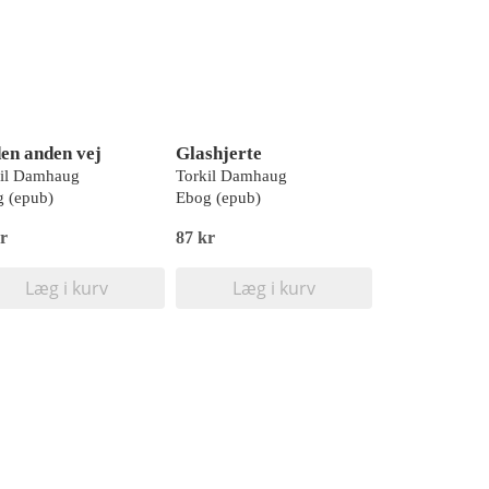
den anden vej
Glashjerte
kil Damhaug
Torkil Damhaug
 (epub)
Ebog (epub)
r
87 kr
Læg i kurv
Læg i kurv