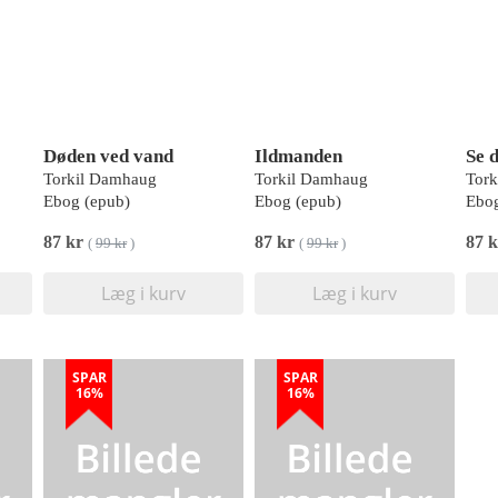
Døden ved vand
Ildmanden
Se 
Torkil Damhaug
Torkil Damhaug
Tor
Ebog (epub)
Ebog (epub)
Ebog
87 kr
87 kr
87 k
(
99 kr
)
(
99 kr
)
Læg i kurv
Læg i kurv
SPAR
SPAR
16%
16%