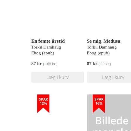
En femte årstid
Se mig, Medusa
Torkil Damhaug
Torkil Damhaug
Ebog (epub)
Ebog (epub)
87 kr
87 kr
(
169 kr
)
(
99 kr
)
Læg i kurv
Læg i kurv
SPAR
SPAR
12%
16%