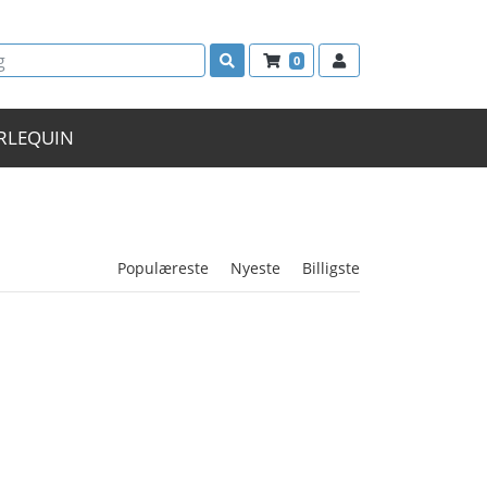
0
RLEQUIN
Populæreste
Nyeste
Billigste