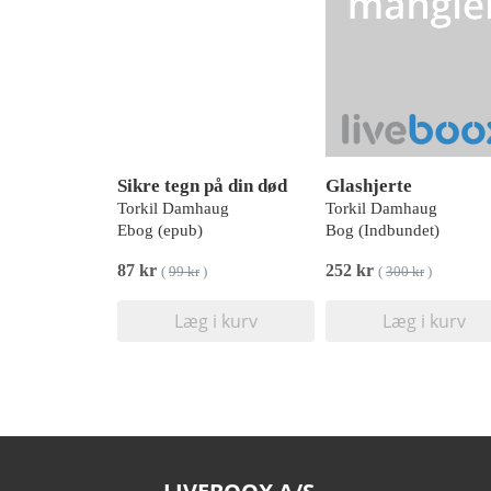
Sikre tegn på din død
Glashjerte
Torkil Damhaug
Torkil Damhaug
Ebog (epub)
Bog (Indbundet)
87 kr
252 kr
(
99 kr
)
(
300 kr
)
Læg i kurv
Læg i kurv