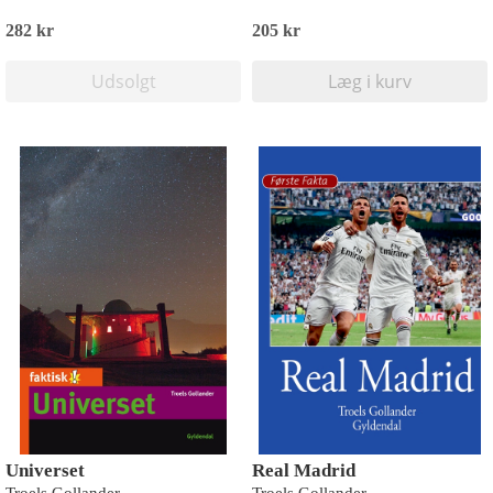
282 kr
205 kr
Udsolgt
Læg i kurv
Universet
Real Madrid