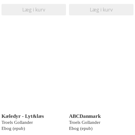
Læg i kurv
Læg i kurv
Kæledyr - Lyt&læs
ABCDanmark
Troels Gollander
Troels Gollander
Ebog (epub)
Ebog (epub)