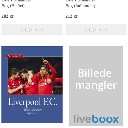
Troels Gollander
Troels Gollander
Bog (Hæftet)
Bog (Indbundet)
282 kr
212 kr
Læg i kurv
Læg i kurv