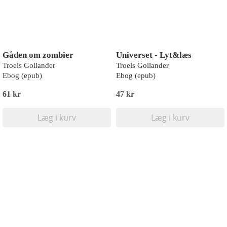
Gåden om zombier
Universet - Lyt&læs
Troels Gollander
Troels Gollander
Ebog (epub)
Ebog (epub)
61 kr
47 kr
Læg i kurv
Læg i kurv